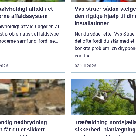
ølvholdigt affald i et
Vvs struer sådan vælger du
rne affaldssystem
den rigtige hjælp til din
installationer
lvholdigt affald udgør en af
t problematisk affaldstyper
Når du søger efter Vvs Struer,
moderne samfund, fordi se...
det ofte fordi du står med et
konkret problem: en dryppe
vandha...
 2026
03 juli 2026
endig nedbrydning
Træfældning nordsjæll
 får du et sikkert
sikkerhed, planlægning