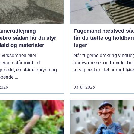
ainerudlejning
Fugemand næstved sådan
an får du styr
får du tætte og holdbar
fald og materialer
fuger
 virksomhed eller
Når fugerne omkring vinduer,
person står midt i et
badeværelser og facader be
rojekt, en større oprydning
at slippe, kan det hurtigt føre 
øbende ...
 2026
03 juli 2026