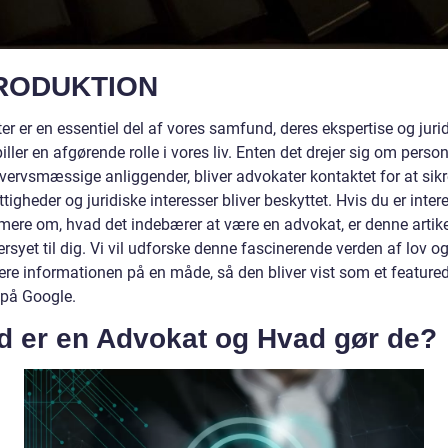
RODUKTION
r er en essentiel del af vores samfund, deres ekspertise og juri
iller en afgørende rolle i vores liv. Enten det drejer sig om person
hvervsmæssige anliggender, bliver advokater kontaktet for at sikr
ttigheder og juridiske interesser bliver beskyttet. Hvis du er intere
 mere om, hvad det indebærer at være en advokat, er denne artike
syet til dig. Vi vil udforske denne fascinerende verden af lov o
rere informationen på en måde, så den bliver vist som et feature
 på Google.
d er en Advokat og Hvad gør de?