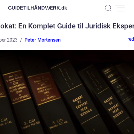
GUIDETILHÅNDVÆRK.
dk
okat: En Komplet Guide til Juridisk Eksper
red
ber 2023
Peter Mortensen