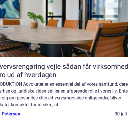
vsrengøring vejle sådan får virksomheder
e ud af hverdagen
ODUKTION Advokater er en essentiel del af vores samfund, dere
rtise og juridiske viden spiller en afgørende rolle i vores liv. Ent
r sig om personlige eller erhvervsmæssige anliggender, bliver
ater kontaktet for at sikre, at...
a Petersen
30 jul