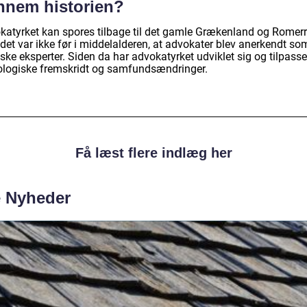
nnem historien?
katyrket kan spores tilbage til det gamle Grækenland og Romerr
det var ikke før i middelalderen, at advokater blev anerkendt so
iske eksperter. Siden da har advokatyrket udviklet sig og tilpasse
ologiske fremskridt og samfundsændringer.
Få læst flere indlæg her
e Nyheder