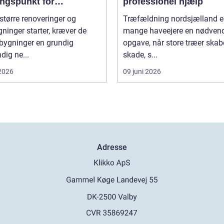
ngspunkt for
professionel hjælp
gning
større renoveringer og
Træfældning nordsjælland er
inger starter, kræver de
mange haveejere en nødven
 bygninger en grundig
opgave, når store træer skab
dig ne...
skade, s...
 2026
09 juni 2026
Adresse