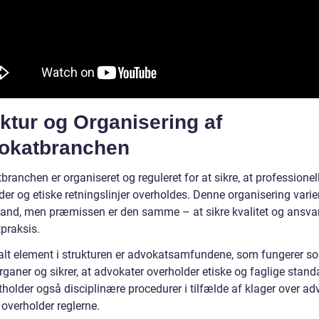
ktur og Organisering af
okatbranchen
ranchen er organiseret og reguleret for at sikre, at professionel
er og etiske retningslinjer overholdes. Denne organisering varier
l land, men præmissen er den samme – at sikre kvalitet og ansvar
praksis.
ralt element i strukturen er advokatsamfundene, som fungerer s
rganer og sikrer, at advokater overholder etiske og faglige stand
holder også disciplinære procedurer i tilfælde af klager over ad
 overholder reglerne.