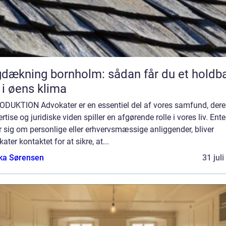
dækning bornholm: sådan får du et holdba
 i øens klima
ODUKTION Advokater er en essentiel del af vores samfund, dere
rtise og juridiske viden spiller en afgørende rolle i vores liv. Ent
r sig om personlige eller erhvervsmæssige anliggender, bliver
ater kontaktet for at sikre, at...
ka Sørensen
31 jul