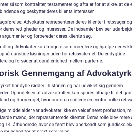
er såsom kontrakter, testamenter og aftaler for at sikre, at de 
 bindende og beskytter deres klients interesser.
gsførelse: Advokater repræsenterer deres klienter i retssager og
r deres rettigheder og interesser. De indsamler beviser, udarbejd
e argumenter og forbereder deres klients sag.
ndling: Advokater kan fungere som mæglere og hjælpe deres kli
opnå gunstige løsninger uden for retssystemet. De er dygtige
lere og forsøger at opnå enighed mellem parterne.
torisk Gennemgang af Advokatyrk
yrket har dybe rødder i historien og har udviklet sig gennem
eder. Oprindelsen af advokatrollen kan spores tilbage til det ga
nd og Romerriget, hvor oratoren spillede en central rolle i retss
dlige middelalder var advokater ikke en veldefineret profession, 
lærde mænd, der repræsenterede klienter. Deres rolle blev mere of
og 14. århundrede, hvor de først blev anerkendt som juridiske ek
e mulighed for at praktisere loven.