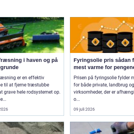
fræsning i haven og på
Fyringsolie pris sådan får du
rgrunde
mest varme for pengen
æsning er en effektiv
Prisen på fyringsolie fylder 
 til at fjerne træstubbe
for både private, landbrug o
t grave hele rodsystemet op.
virksomheder, der er afhæng
...
o...
 2026
09 juli 2026