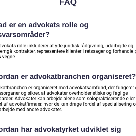
FAQ
ad er en advokats rolle og
svarsområder?
vokats rolle inkluderer at yde juridisk rådgivning, udarbejde og
emgå kontrakter, repræsentere klienter i retssager og forhandle 
s vegne.
ordan er advokatbranchen organiseret?
katbranchen er organiseret med advokatsamfund, der fungerer
nsorganer og sikrer, at advokater overholder etiske og faglige
darder. Advokater kan arbejde alene som solopraktiserende eller
l af advokatfirmaer, hvor de kan drage fordel af specialisering 
rbejde med andre advokater.
ordan har advokatyrket udviklet sig