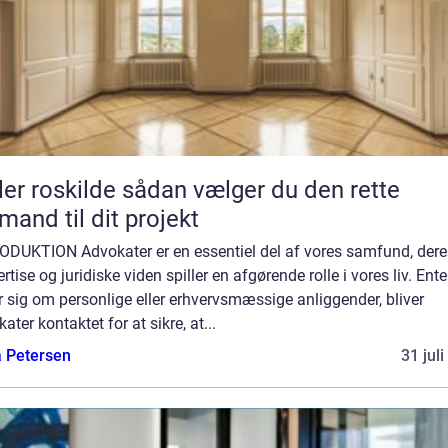
kilde sådan vælger du den rette
mand til dit projekt
ODUKTION Advokater er en essentiel del af vores samfund, dere
rtise og juridiske viden spiller en afgørende rolle i vores liv. Ent
r sig om personlige eller erhvervsmæssige anliggender, bliver
ater kontaktet for at sikre, at...
a Petersen
31 jul