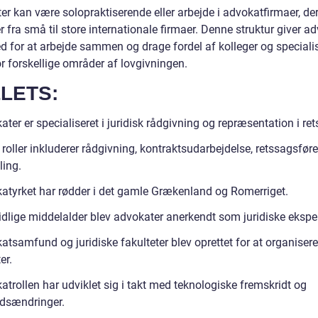
er kan være solopraktiserende eller arbejde i advokatfirmaer, de
fra små til store internationale firmaer. Denne struktur giver a
d for at arbejde sammen og drage fordel af kolleger og speciali
r forskellige områder af lovgivningen.
LETS:
ter er specialiseret i juridisk rådgivning og repræsentation i ret
roller inkluderer rådgivning, kontraktsudarbejdelse, retssagsfør
ling.
atyrket har rødder i det gamle Grækenland og Romerriget.
tidlige middelalder blev advokater anerkendt som juridiske eksper
tsamfund og juridiske fakulteter blev oprettet for at organisere
er.
trollen har udviklet sig i takt med teknologiske fremskridt og
dsændringer.