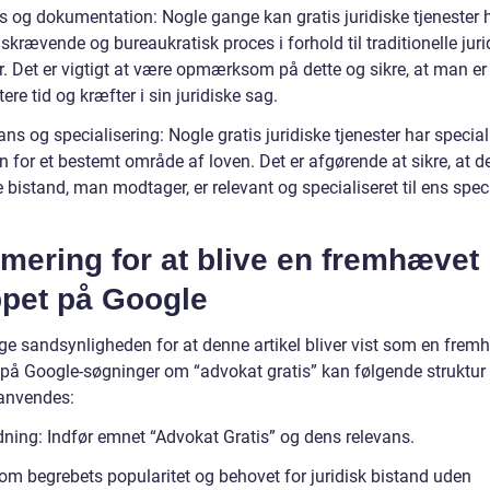
s og dokumentation: Nogle gange kan gratis juridiske tjenester 
skrævende og bureaukratisk proces i forhold til traditionelle juri
r. Det er vigtigt at være opmærksom på dette og sikre, at man er vi
tere tid og kræfter i sin juridiske sag.
ns og specialisering: Nogle gratis juridiske tjenester har special
n for et bestemt område af loven. Det er afgørende at sikre, at d
e bistand, man modtager, er relevant og specialiseret til ens spec
mering for at blive en fremhævet
ppet på Google
øge sandsynligheden for at denne artikel bliver vist som en frem
 på Google-søgninger om “advokat gratis” kan følgende struktur
anvendes:
edning: Indfør emnet “Advokat Gratis” og dens relevans.
 om begrebets popularitet og behovet for juridisk bistand uden