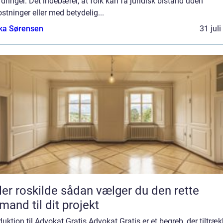
dringer. Det indebærer, at folk kan få juridisk bistand uden
tninger eller med betydelig...
ka Sørensen
31 jul
kilde sådan vælger du den rette
mand til dit projekt
duktion til Advokat Gratis Advokat Gratis er et begreb, der tiltræk