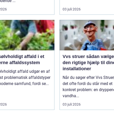
øbende ...
 2026
03 juli 2026
ølvholdigt affald i et
Vvs struer sådan vælger du
rne affaldssystem
den rigtige hjælp til din
installationer
lvholdigt affald udgør en af
t problematisk affaldstyper
Når du søger efter Vvs Struer,
moderne samfund, fordi se...
det ofte fordi du står med et
konkret problem: en dryppe
vandha...
 2026
03 juli 2026