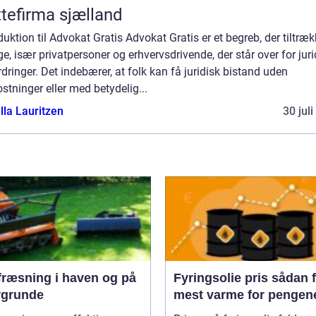
ttefirma sjælland
duktion til Advokat Gratis Advokat Gratis er et begreb, der tiltræk
, især privatpersoner og erhvervsdrivende, der står over for juri
dringer. Det indebærer, at folk kan få juridisk bistand uden
tninger eller med betydelig...
lla Lauritzen
30 jul
fræsning i haven og på
Fyringsolie pris sådan får du
rgrunde
mest varme for pengen