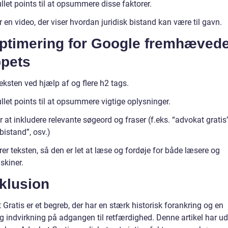
llet points til at opsummere disse faktorer.
r en video, der viser hvordan juridisk bistand kan være til gavn.
Optimering for Google fremhæved
ppets
teksten ved hjælp af og flere h2 tags.
llet points til at opsummere vigtige oplysninger.
r at inkludere relevante søgeord og fraser (f.eks. “advokat gratis”
 bistand”, osv.)
rer teksten, så den er let at læse og fordøje for både læsere og
kiner.
klusion
Gratis er et begreb, der har en stærk historisk forankring og en
g indvirkning på adgangen til retfærdighed. Denne artikel har ud