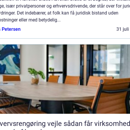
, især privatpersoner og erhvervsdrivende, der står over for juri
dringer. Det indebærer, at folk kan få juridisk bistand uden
tninger eller med betydelig...
a Petersen
31 jul
vsrengøring vejle sådan får virksomheder