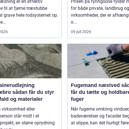
æsning er en effektiv
Prisen på fyringsolie fylder 
 til at fjerne træstubbe
for både private, landbrug o
t grave hele rodsystemet op.
virksomheder, der er afhæng
...
o...
 2026
09 juli 2026
ainerudlejning
Fugemand næstved sådan
an får du styr
får du tætte og holdbar
fald og materialer
fuger
 virksomhed eller
Når fugerne omkring vinduer,
person står midt i et
badeværelser og facader be
rojekt, en større oprydning
at slippe, kan det hurtigt føre 