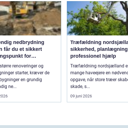
endig nedbrydning
Træfældning nordsjæll
 får du et sikkert
sikkerhed, planlægning
ngspunkt for
professionel hjælp
gning
større renoveringer og
Træfældning nordsjælland er
inger starter, kræver de
mange haveejere en nødven
 bygninger en grundig
opgave, når store træer skab
dig ne...
skade, s...
 2026
09 juni 2026