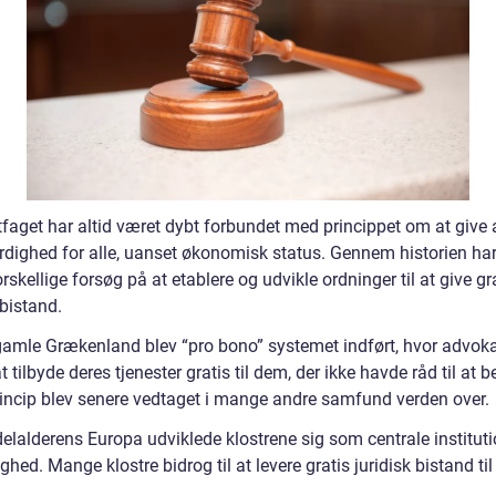
faget har altid været dybt forbundet med princippet om at give
ærdighed for alle, uanset økonomisk status. Gennem historien har
rskellige forsøg på at etablere og udvikle ordninger til at give gr
 bistand.
 gamle Grækenland blev “pro bono” systemet indført, hvor advoka
t tilbyde deres tjenester gratis til dem, der ikke havde råd til at b
rincip blev senere vedtaget i mange andre samfund verden over.
elalderens Europa udviklede klostrene sig som centrale instituti
ghed. Mange klostre bidrog til at levere gratis juridisk bistand til