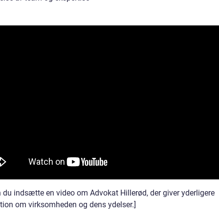
 du indsætte en video om Advokat Hillerød, der giver yderligere
tion om virksomheden og dens ydelser.]