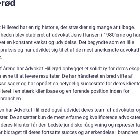
erød
Hillerød har en rig historie, der strækker sig mange år tilbage.
heden blev etableret af advokat Jens Hansen i 1980’erne og har
vet en konstant vækst og udvidelse. Det begyndte som en lille
raksis og har udviklet sig til et af de mest anerkendte advokatf
.
af årene har Advokat Hillerød opbygget et solidt ry for deres eksp
 evne til at levere resultater. De har håndteret en bred vifte af
se sager og har opnået en betydelig succesrate for deres kliente
lteret i en stærk klientbase og en førende position inden for
branchen.
en har Advokat Hillerød også udvidet deres team af advokater o
ster. De ansætter kun de mest erfarne og kvalificerede advokater
t deres klienter får den bedste juridiske rådgivning og repræsenta
r bidraget til deres fortsatte succes og anerkendelse i branchen.