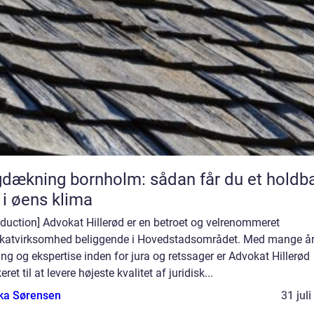
dækning bornholm: sådan får du et holdba
 i øens klima
oduction] Advokat Hillerød er en betroet og velrenommeret
katvirksomhed beliggende i Hovedstadsområdet. Med mange å
ing og ekspertise inden for jura og retssager er Advokat Hillerød
eret til at levere højeste kvalitet af juridisk...
ka Sørensen
31 jul