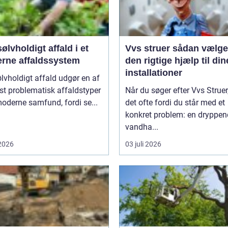
ølvholdigt affald i et
Vvs struer sådan vælger du
rne affaldssystem
den rigtige hjælp til din
installationer
lvholdigt affald udgør en af
t problematisk affaldstyper
Når du søger efter Vvs Struer,
moderne samfund, fordi se...
det ofte fordi du står med et
konkret problem: en dryppe
vandha...
 2026
03 juli 2026