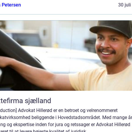
a Petersen
30 jul
ttefirma sjælland
oduction] Advokat Hillerød er en betroet og velrenommeret
katvirksomhed beliggende i Hovedstadsområdet. Med mange å
ing og ekspertise inden for jura og retssager er Advokat Hillerød
eret til at levere højeste kvalitet af juridisk...