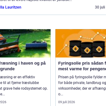
lla Lauritzen
30 jul
fræsning i haven og på
Fyringsolie pris sådan får du
rgrunde
mest varme for pengen
æsning er en effektiv
Prisen på fyringsolie fylder 
 til at fjerne træstubbe
for både private, landbrug o
t grave hele rodsystemet op.
virksomheder, der er afhæng
...
o...
 2026
09 juli 2026