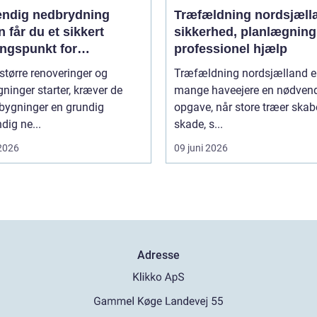
endig nedbrydning
Træfældning nordsjæll
 får du et sikkert
sikkerhed, planlægning
ngspunkt for
professionel hjælp
gning
større renoveringer og
Træfældning nordsjælland er
inger starter, kræver de
mange haveejere en nødven
 bygninger en grundig
opgave, når store træer skab
dig ne...
skade, s...
 2026
09 juni 2026
Adresse