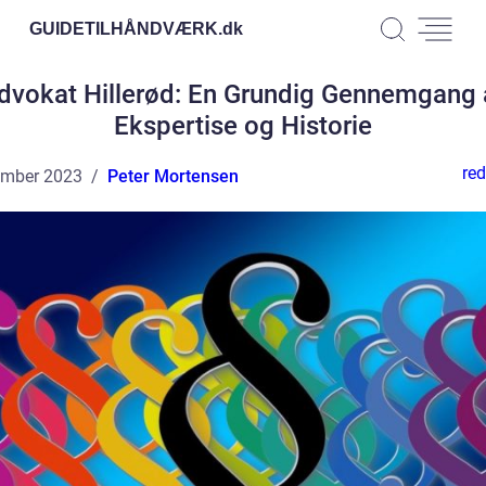
GUIDETILHÅNDVÆRK.
dk
dvokat Hillerød: En Grundig Gennemgang 
Ekspertise og Historie
red
ember 2023
Peter Mortensen