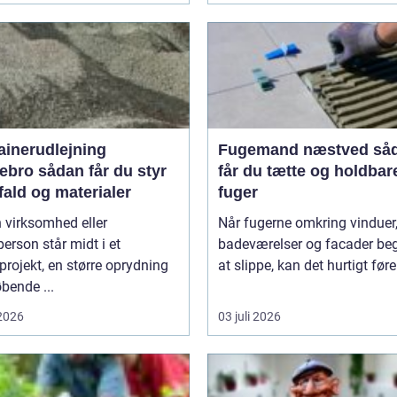
ainerudlejning
Fugemand næstved sådan
an får du styr
får du tætte og holdbar
fald og materialer
fuger
 virksomhed eller
Når fugerne omkring vinduer,
person står midt i et
badeværelser og facader be
rojekt, en større oprydning
at slippe, kan det hurtigt føre 
øbende ...
 2026
03 juli 2026