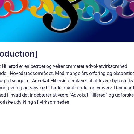
roduction]
 Hillerød er en betroet og velrenommeret advokatvirksomhed
nde i Hovedstadsområdet. Med mange års erfaring og ekspertis
 og retssager er Advokat Hillerød dedikeret til at levere højeste kva
 rådgivning og service til både privatkunder og erhverv. Denne art
ned i, hvad det indebærer at være “Advokat Hillerød” og udforsk
toriske udvikling af virksomheden.