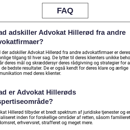
FAQ
d adskiller Advokat Hillerød fra andre
vokatfirmaer?
 der adskiller Advokat Hillerød fra andre advokatfirmaer er dere
nlige tilgang til hver sag. De lytter til deres klienters unikke beho
år deres mål og skræddersyr deres rådgivning og strategier for a
de bedste resultater. De er også kendt for deres klare og ærlige
unikation med deres klienter.
ad er Advokat Hillerøds
spertiseområde?
at Hillerød tilbyder et bredt spektrum af juridiske tjenester og e
aliseret inden for forskellige områder af retten, såsom familieret
omsret, erhvervsret, strafferet og meget mere.