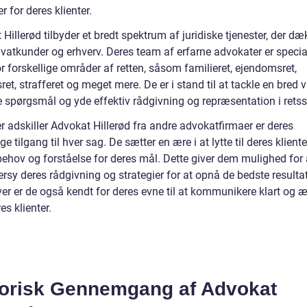
er for deres klienter.
Hillerød tilbyder et bredt spektrum af juridiske tjenester, der dæ
ivatkunder og erhverv. Deres team af erfarne advokater er specia
r forskellige områder af retten, såsom familieret, ejendomsret,
ret, strafferet og meget mere. De er i stand til at tackle en bred v
e spørgsmål og yde effektiv rådgivning og repræsentation i retss
r adskiller Advokat Hillerød fra andre advokatfirmaer er deres
ge tilgang til hver sag. De sætter en ære i at lytte til deres klient
behov og forståelse for deres mål. Dette giver dem mulighed for 
sy deres rådgivning og strategier for at opnå de bedste resultat
r er de også kendt for deres evne til at kommunikere klart og ær
s klienter.
torisk Gennemgang af Advokat