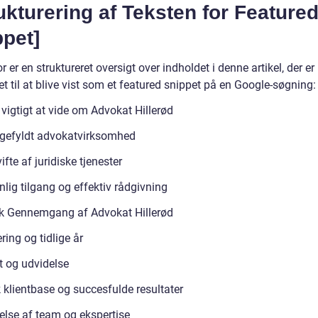
ukturering af Teksten for Feature
pet]
 er en struktureret oversigt over indholdet i denne artikel, der er
t til at blive vist som et featured snippet på en Google-søgning:
vigtigt at vide om Advokat Hillerød
igefyldt advokatvirksomhed
ifte af juridiske tjenester
lig tilgang og effektiv rådgivning
sk Gennemgang af Advokat Hillerød
ring og tidlige år
 og udvidelse
 klientbase og succesfulde resultater
else af team og ekspertise