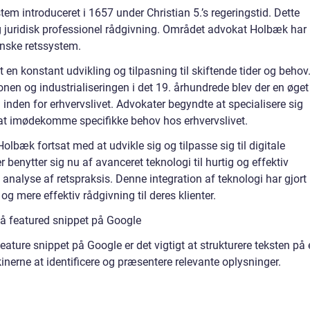
em introduceret i 1657 under Christian 5.’s regeringstid. Dette
g juridisk professionel rådgivning. Området advokat Holbæk har
anske retssystem.
en konstant udvikling og tilpasning til skiftende tider og behov
n og industrialiseringen i det 19. århundrede blev der en øget
g inden for erhvervslivet. Advokater begyndte at specialisere sig
r at imødekomme specifikke behov hos erhvervslivet.
bæk fortsat med at udvikle sig og tilpasse sig til digitale
benytter sig nu af avanceret teknologi til hurtig og effektiv
nalyse af retspraksis. Denne integration af teknologi har gjort
og mere effektiv rådgivning til deres klienter.
nå featured snippet på Google
eature snippet på Google er det vigtigt at strukturere teksten på
nerne at identificere og præsentere relevante oplysninger.