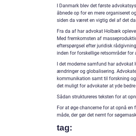
I Danmark blev det første advokatsyst
åbnede op for en mere organiseret o
siden da været en vigtig del af det d
Fra da af har advokat Holbæk oplevet 
Med fremkomsten af masseproduktione
efterspørgsel efter juridisk rådgivnin
inden for forskellige retsområder fo
I det moderne samfund har advokat Hol
ændringer og globalisering. Advokater 
kommunikation samt til forskning og a
det muligt for advokater at yde bedre 
Sådan struktureres teksten for at op
For at øge chancerne for at opnå en f
måde, der gør det nemt for søgemaski
tag: