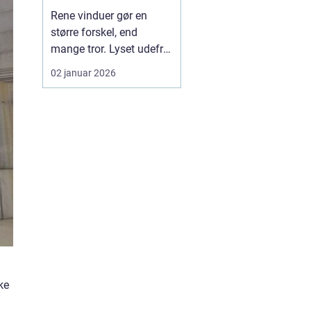
rundt
Rene vinduer gør en
større forskel, end
mange tror. Lyset udefra
får lov at fylde rummene,
02 januar 2026
og både bolig og
virksomhed fremstår
mere indbydende. I en by
som Herning, hvor vejr
og vind kan skifte
hurtigt, kan snavs,
regnstriber og støv
hurtigt sætte s...
ke