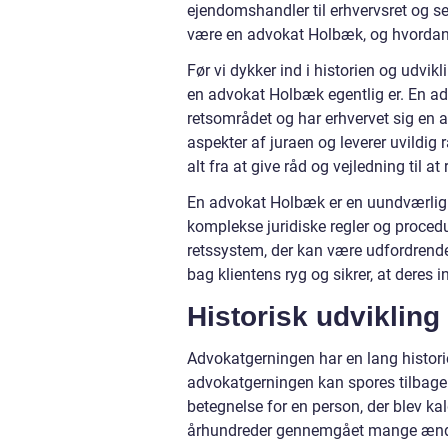
ejendomshandler til erhvervsret og sels
være en advokat Holbæk, og hvordan d
Før vi dykker ind i historien og udvik
en advokat Holbæk egentlig er. En adv
retsområdet og har erhvervet sig en 
aspekter af juraen og leverer uvildig 
alt fra at give råd og vejledning til at
En advokat Holbæk er en uundværlig 
komplekse juridiske regler og procedu
retssystem, der kan være udfordrende
bag klientens ryg og sikrer, at deres 
Historisk udviklin
Advokatgerningen har en lang historie 
advokatgerningen kan spores tilbage
betegnelse for en person, der blev ka
århundreder gennemgået mange ændr