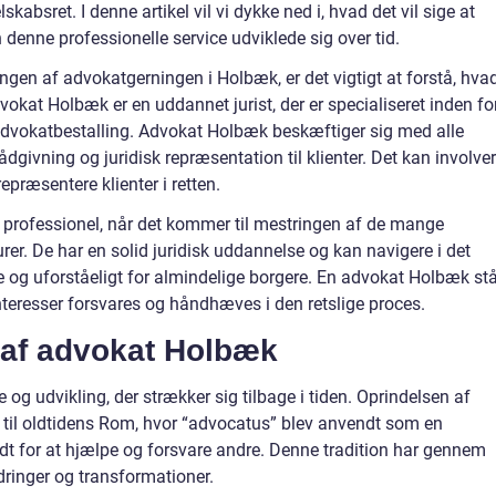
kabsret. I denne artikel vil vi dykke ned i, hvad det vil sige at
enne professionelle service udviklede sig over tid.
lingen af advokatgerningen i Holbæk, er det vigtigt at forstå, hva
okat Holbæk er en uddannet jurist, der er specialiseret inden fo
advokatbestalling. Advokat Holbæk beskæftiger sig med alle
rådgivning og juridisk repræsentation til klienter. Det kan involve
 repræsentere klienter i retten.
professionel, når det kommer til mestringen af de mange
rer. De har en solid juridisk uddannelse og kan navigere i det
 og uforståeligt for almindelige borgere. En advokat Holbæk stå
interesser forsvares og håndhæves i den retslige proces.
g af advokat Holbæk
og udvikling, der strækker sig tilbage i tiden. Oprindelsen af
 til oldtidens Rom, hvor “advocatus” blev anvendt som en
ldt for at hjælpe og forsvare andre. Denne tradition har gennem
inger og transformationer.