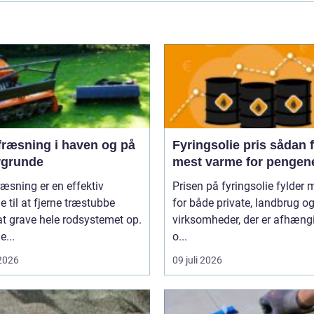
fræsning i haven og på
Fyringsolie pris sådan får du
rgrunde
mest varme for pengen
æsning er en effektiv
Prisen på fyringsolie fylder 
 til at fjerne træstubbe
for både private, landbrug o
t grave hele rodsystemet op.
virksomheder, der er afhæng
...
o...
 2026
09 juli 2026