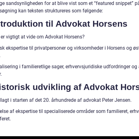
ge sandsynligheden for at blive vist som et “featured snippet” p
søgning kan teksten struktureres som følgende:
ntroduktion til Advokat Horsens
 er vigtigt at vide om Advokat Horsens?
sk ekspertise til privatpersoner og virksomheder i Horsens og øs
.
lisering i familieretlige sager, erhvervsjuridiske udfordringer og
.
istorisk udvikling af Advokat Hor
lagt i starten af det 20. århundrede af advokat Peter Jensen.
lse af ekspertise til specialiserede områder som familieret, erhv
feret.