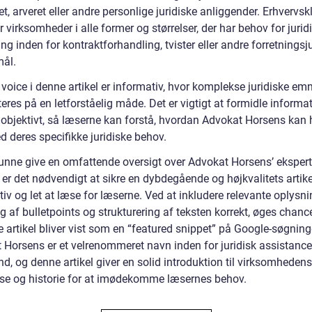
et, arveret eller andre personlige juridiske anliggender. Erhvervsk
 virksomheder i alle former og størrelser, der har behov for jurid
ng inden for kontraktforhandling, tvister eller andre forretningsj
ål.
voice i denne artikel er informativ, hvor komplekse juridiske em
res på en letforståelig måde. Det er vigtigt at formidle informa
g objektivt, så læserne kan forstå, hvordan Advokat Horsens kan
 deres specifikke juridiske behov.
kunne give en omfattende oversigt over Advokat Horsens’ ekspert
, er det nødvendigt at sikre en dybdegående og højkvalitets artikel
iv og let at læse for læserne. Ved at inkludere relevante oplysn
ng af bulletpoints og strukturering af teksten korrekt, øges chance
 artikel bliver vist som en “featured snippet” på Google-søgning
 Horsens er et velrenommeret navn inden for juridisk assistance
nd, og denne artikel giver en solid introduktion til virksomhedens
ise og historie for at imødekomme læsernes behov.