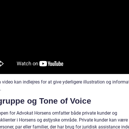
n video kan indlejres for at give yderligere illustration og informat
.
gruppe og Tone of Voice
pen for Advokat Horsens omfatter både private kunder og
sklienter i Horsens og østjyske område. Private kunder kan være
rsoner, par eller familier, der har brug for juridisk assistance ind