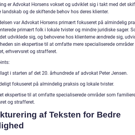
ing er Advokat Horsens vokset og udviklet sig i takt med det ski
e landskab og de skiftende behov hos deres klienter.
delsen var Advokat Horsens primært fokuseret på almindelig pra
terede primært folk i lokale tvister og mindre juridiske sager. 
et udviklede sig, og behovene hos klienterne ændrede sig, udv
heden sin ekspertise til at omfatte mere specialiserede område
et, erhvervsret og strafferet.
ints:
lagt i starten af det 20. århundrede af advokat Peter Jensen.
eligt fokuseret på almindelig praksis og lokale tvister.
t ekspertise til at omfatte specialiserede områder som familiere
ret og strafferet.
kturering af Teksten for Bedre
lighed