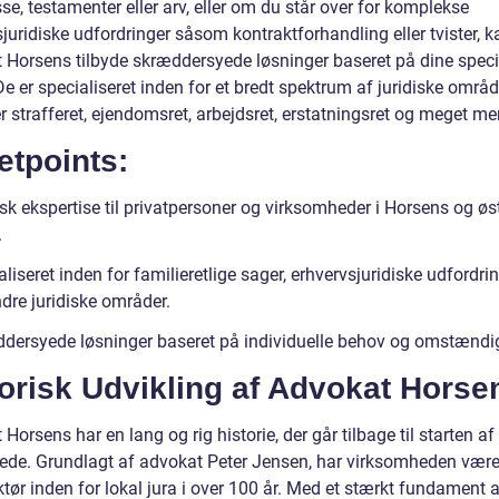
se, testamenter eller arv, eller om du står over for komplekse
juridiske udfordringer såsom kontraktforhandling eller tvister, k
 Horsens tilbyde skræddersyede løsninger baseret på dine speci
e er specialiseret inden for et bredt spektrum af juridiske områd
 strafferet, ejendomsret, arbejdsret, erstatningsret og meget me
etpoints:
sk ekspertise til privatpersoner og virksomheder i Horsens og øs
.
liseret inden for familieretlige sager, erhvervsjuridiske udfordri
dre juridiske områder.
dersyede løsninger baseret på individuelle behov og omstændi
orisk Udvikling af Advokat Horse
Horsens har en lang og rig historie, der går tilbage til starten af
ede. Grundlagt af advokat Peter Jensen, har virksomheden være
ktør inden for lokal jura i over 100 år. Med et stærkt fundament 