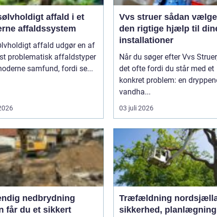
ølvholdigt affald i et
Vvs struer sådan vælger du
rne affaldssystem
den rigtige hjælp til din
installationer
lvholdigt affald udgør en af
t problematisk affaldstyper
Når du søger efter Vvs Struer,
moderne samfund, fordi se...
det ofte fordi du står med et
konkret problem: en dryppe
vandha...
 2026
03 juli 2026
endig nedbrydning
Træfældning nordsjæll
 får du et sikkert
sikkerhed, planlægning