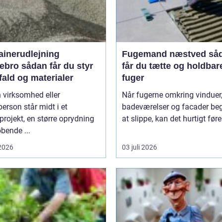
ainerudlejning
Fugemand næstved sådan
an får du styr
får du tætte og holdbar
fald og materialer
fuger
 virksomhed eller
Når fugerne omkring vinduer,
person står midt i et
badeværelser og facader be
rojekt, en større oprydning
at slippe, kan det hurtigt føre 
øbende ...
 2026
03 juli 2026