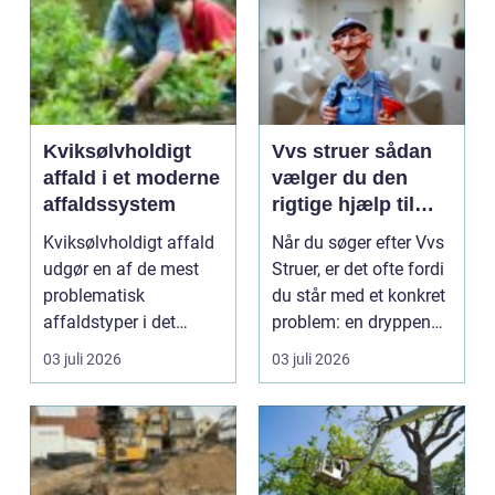
Kviksølvholdigt
Vvs struer sådan
affald i et moderne
vælger du den
affaldssystem
rigtige hjælp til
dine installationer
Kviksølvholdigt affald
Når du søger efter Vvs
udgør en af de mest
Struer, er det ofte fordi
problematisk
du står med et konkret
affaldstyper i det
problem: en dryppende
moderne samfund,
vandha...
03 juli 2026
03 juli 2026
fordi se...