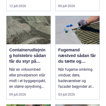
rodsystemet op.
afhængige af o...
12 juli 2026
09 juli 2026
Metode...
Containerudlejnin
Fugemand
g holstebro sådan
næstved sådan får
får du styr på
du tætte og
affald og
holdbare fuger
Når en virksomhed
Når fugerne omkring
materialer
eller privatperson står
vinduer, døre,
midt i et byggeprojekt,
badeværelser og
en større oprydning
facader begynder at
eller løbende ...
slippe, kan det hurtigt
09 juli 2026
03 juli 2026
føre ...