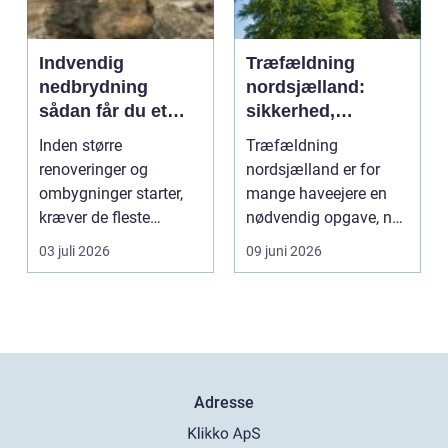
Indvendig
Træfældning
nedbrydning
nordsjælland:
sådan får du et
sikkerhed,
sikkert
planlægning og
Inden større
Træfældning
udgangspunkt for
professionel hjælp
renoveringer og
nordsjælland er for
ombygning
ombygninger starter,
mange haveejere en
kræver de fleste
nødvendig opgave, når
bygninger en grundig
store træer skaber
03 juli 2026
09 juni 2026
indvendig ne...
skade, s...
Adresse