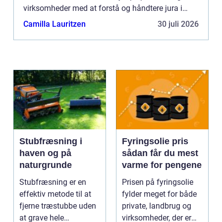
virksomheder med at forstå og håndtere jura i
forskellige situationer. Her er, hvordan en advokat
Camilla Lauritzen
30 juli 2026
kan hjælpe di...
Stubfræsning i
Fyringsolie pris
haven og på
sådan får du mest
naturgrunde
varme for pengene
Stubfræsning er en
Prisen på fyringsolie
effektiv metode til at
fylder meget for både
fjerne træstubbe uden
private, landbrug og
at grave hele
virksomheder, der er