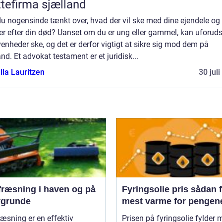
ttefirma sjælland
u nogensinde tænkt over, hvad der vil ske med dine ejendele og
er efter din død? Uanset om du er ung eller gammel, kan uforud
enheder ske, og det er derfor vigtigt at sikre sig mod dem på
nd. Et advokat testament er et juridisk...
lla Lauritzen
30 jul
fræsning i haven og på
Fyringsolie pris sådan får du
rgrunde
mest varme for pengen
æsning er en effektiv
Prisen på fyringsolie fylder 