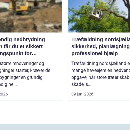
endig nedbrydning
Træfældning nordsjæll
 får du et sikkert
sikkerhed, planlægning
ngspunkt for
professionel hjælp
gning
større renoveringer og
Træfældning nordsjælland er
inger starter, kræver de
mange haveejere en nødven
 bygninger en grundig
opgave, når store træer skab
dig ne...
skade, s...
 2026
09 juni 2026