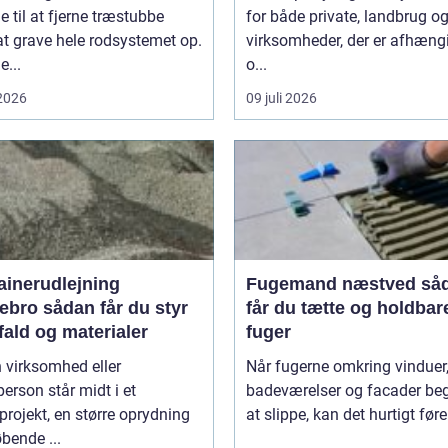
 til at fjerne træstubbe
for både private, landbrug o
t grave hele rodsystemet op.
virksomheder, der er afhæng
...
o...
 2026
09 juli 2026
ainerudlejning
Fugemand næstved sådan
an får du styr
får du tætte og holdbar
fald og materialer
fuger
 virksomhed eller
Når fugerne omkring vinduer,
person står midt i et
badeværelser og facader be
rojekt, en større oprydning
at slippe, kan det hurtigt føre 
øbende ...