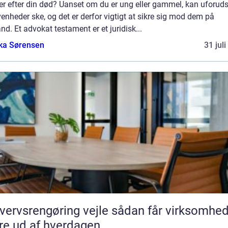
er efter din død? Uanset om du er ung eller gammel, kan uforud
enheder ske, og det er derfor vigtigt at sikre sig mod dem på
nd. Et advokat testament er et juridisk...
ka Sørensen
31 jul
vsrengøring vejle sådan får virksomheder
e ud af hverdagen