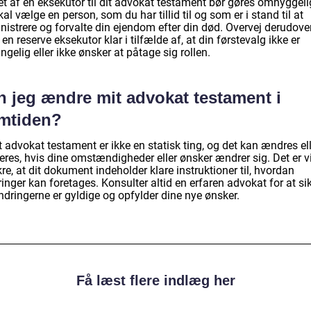
et af en eksekutor til dit advokat testament bør gøres omhyggeli
al vælge en person, som du har tillid til og som er i stand til at
istrere og forvalte din ejendom efter din død. Overvej derudover
en reserve eksekutor klar i tilfælde af, at din førstevalg ikke er
ngelig eller ikke ønsker at påtage sig rollen.
n jeg ændre mit advokat testament i
emtiden?
t advokat testament er ikke en statisk ting, og det kan ændres el
eres, hvis dine omstændigheder eller ønsker ændrer sig. Det er vi
kre, at dit dokument indeholder klare instruktioner til, hvordan
nger kan foretages. Konsulter altid en erfaren advokat for at sik
ndringerne er gyldige og opfylder dine nye ønsker.
Få læst flere indlæg her