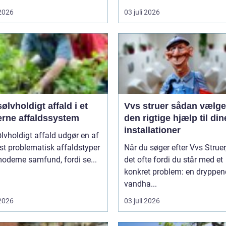
 2026
03 juli 2026
ølvholdigt affald i et
Vvs struer sådan vælger du
rne affaldssystem
den rigtige hjælp til din
installationer
lvholdigt affald udgør en af
t problematisk affaldstyper
Når du søger efter Vvs Struer,
moderne samfund, fordi se...
det ofte fordi du står med et
konkret problem: en dryppe
vandha...
 2026
03 juli 2026