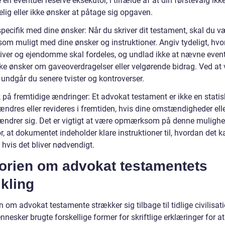
 en eventuel reserve eksekutor, i tilfælde af at din førstevalg ikke
lig eller ikke ønsker at påtage sig opgaven.
pecifik med dine ønsker: Når du skriver dit testament, skal du v
som muligt med dine ønsker og instruktioner. Angiv tydeligt, hv
tiver og ejendomme skal fordeles, og undlad ikke at nævne event
kke ønsker om gaveoverdragelser eller velgørende bidrag. Ved at
 undgår du senere tvister og kontroverser.
 på fremtidige ændringer: Et advokat testament er ikke en statis
ændres eller revideres i fremtiden, hvis dine omstændigheder ell
ændrer sig. Det er vigtigt at være opmærksom på denne muligh
r, at dokumentet indeholder klare instruktioner til, hvordan det k
hvis det bliver nødvendigt.
torien om advokat testamentets
kling
n om advokat testamente strækker sig tilbage til tidlige civilisati
nesker brugte forskellige former for skriftlige erklæringer for at 