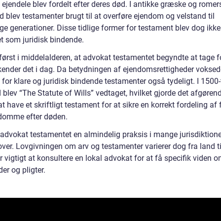
 ejendele blev fordelt efter deres død. I antikke græske og romer
 blev testamenter brugt til at overføre ejendom og velstand til
ge generationer. Disse tidlige former for testament blev dog ikke 
et som juridisk bindende.
først i middelalderen, at advokat testamentet begyndte at tage f
kender det i dag. Da betydningen af ejendomsrettigheder voksede
for klare og juridisk bindende testamenter også tydeligt. I 1500-
blev “The Statute of Wills” vedtaget, hvilket gjorde det afgørend
t have et skriftligt testament for at sikre en korrekt fordeling af
domme efter døden.
 advokat testamentet en almindelig praksis i mange jurisdiktione
ver. Lovgivningen om arv og testamenter varierer dog fra land ti
r vigtigt at konsultere en lokal advokat for at få specifik viden 
der og pligter.