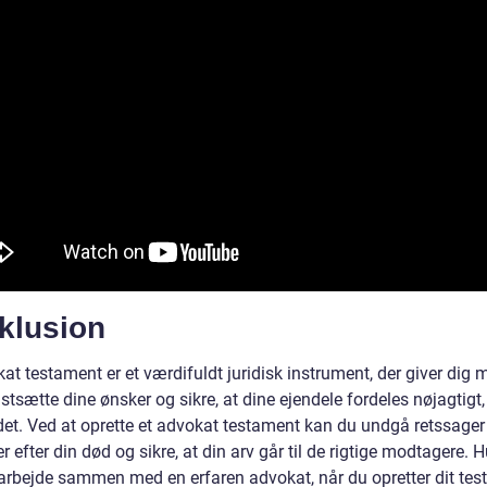
klusion
at testament er et værdifuldt juridisk instrument, der giver dig 
astsætte dine ønsker og sikre, at dine ejendele fordeles nøjagtig
det. Ved at oprette et advokat testament kan du undgå retssager
er efter din død og sikre, at din arv går til de rigtige modtagere. 
t arbejde sammen med en erfaren advokat, når du opretter dit tes