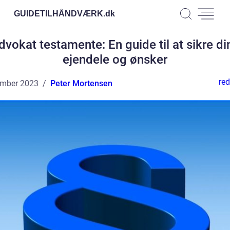
GUIDETILHÅNDVÆRK.
dk
dvokat testamente: En guide til at sikre di
ejendele og ønsker
red
ember 2023
Peter Mortensen