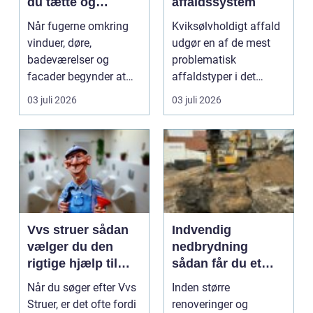
du tætte og
affaldssystem
holdbare fuger
Når fugerne omkring
Kviksølvholdigt affald
vinduer, døre,
udgør en af de mest
badeværelser og
problematisk
facader begynder at
affaldstyper i det
slippe, kan det hurtigt
moderne samfund,
03 juli 2026
03 juli 2026
føre ...
fordi se...
Vvs struer sådan
Indvendig
vælger du den
nedbrydning
rigtige hjælp til
sådan får du et
dine installationer
sikkert
Når du søger efter Vvs
Inden større
udgangspunkt for
Struer, er det ofte fordi
renoveringer og