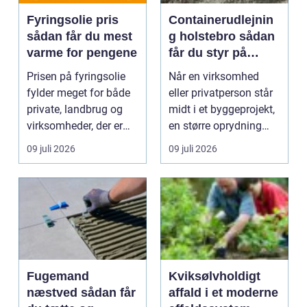
Fyringsolie pris
Containerudlejnin
sådan får du mest
g holstebro sådan
varme for pengene
får du styr på
affald og
Prisen på fyringsolie
Når en virksomhed
materialer
fylder meget for både
eller privatperson står
private, landbrug og
midt i et byggeprojekt,
virksomheder, der er
en større oprydning
afhængige af o...
eller løbende ...
09 juli 2026
09 juli 2026
Fugemand
Kviksølvholdigt
næstved sådan får
affald i et moderne