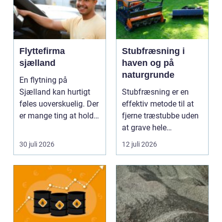
Flyttefirma
Stubfræsning i
sjælland
haven og på
naturgrunde
En flytning på
Sjælland kan hurtigt
Stubfræsning er en
føles uoverskuelig. Der
effektiv metode til at
er mange ting at holde
fjerne træstubbe uden
styr på: nedpakni...
at grave hele
rodsystemet op.
30 juli 2026
12 juli 2026
Metode...