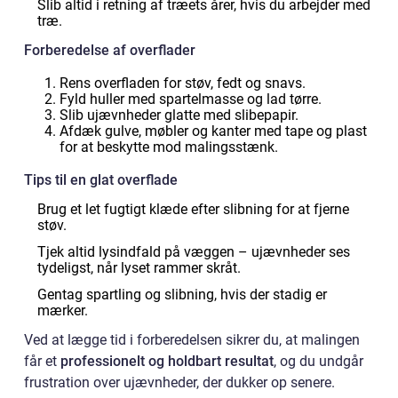
Slib altid i retning af træets årer, hvis du arbejder med
træ.
Forberedelse af overflader
Rens overfladen for støv, fedt og snavs.
Fyld huller med spartelmasse og lad tørre.
Slib ujævnheder glatte med slibepapir.
Afdæk gulve, møbler og kanter med tape og plast
for at beskytte mod malingsstænk.
Tips til en glat overflade
Brug et let fugtigt klæde efter slibning for at fjerne
støv.
Tjek altid lysindfald på væggen – ujævnheder ses
tydeligst, når lyset rammer skråt.
Gentag spartling og slibning, hvis der stadig er
mærker.
Ved at lægge tid i forberedelsen sikrer du, at malingen
får et
professionelt og holdbart resultat
, og du undgår
frustration over ujævnheder, der dukker op senere.