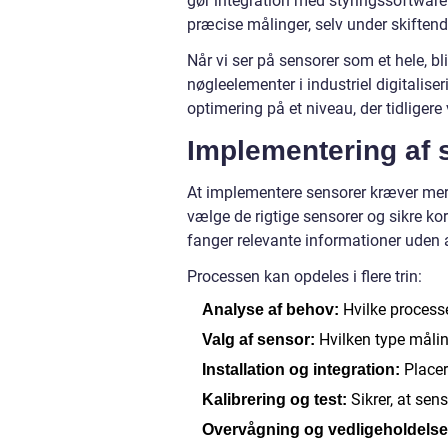
gør integration med styringssoftware 
præcise målinger, selv under skiftend
Når vi ser på sensorer som et hele, bl
nøgleelementer i industriel digitalis
optimering på et niveau, der tidligere
Implementering af s
At implementere sensorer kræver mere 
vælge de rigtige sensorer og sikre ko
fanger relevante informationer uden a
Processen kan opdeles i flere trin:
Hvilke processe
Analyse af behov:
Hvilken type måli
Valg af sensor:
Placer
Installation og integration:
Sikrer, at sens
Kalibrering og test:
Overvågning og vedligeholdelse