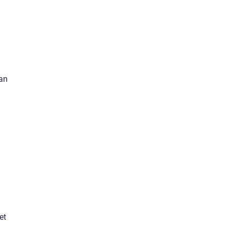
kan
et