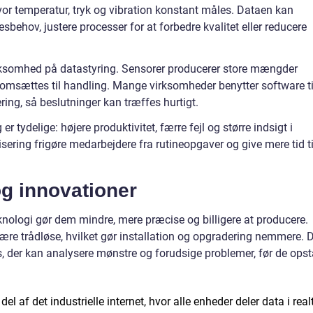
vor temperatur, tryk og vibration konstant måles. Dataen kan
esbehov, justere processer for at forbedre kvalitet eller reducere
somhed på datastyring. Sensorer producerer store mængder
omsættes til handling. Mange virksomheder benytter software ti
ring, så beslutninger kan træffes hurtigt.
 tydelige: højere produktivitet, færre fejl og større indsigt i
ering frigøre medarbejdere fra rutineopgaver og give mere tid ti
og innovationer
knologi gør dem mindre, mere præcise og billigere at producere.
være trådløse, hvilket gør installation og opgradering nemmere. 
ns, der kan analysere mønstre og forudsige problemer, før de opst
el af det industrielle internet, hvor alle enheder deler data i realt