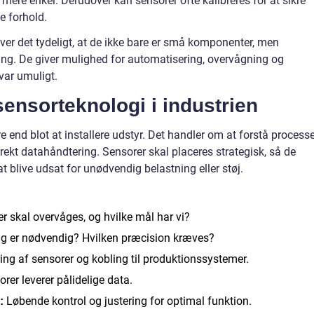
mere enkel. Derudover kan sensorer ofte kalibreres for at sikre
e forhold.
iver det tydeligt, at de ikke bare er små komponenter, men
ering. De giver mulighed for automatisering, overvågning og
 var umuligt.
ensorteknologi i industrien
end blot at installere udstyr. Det handler om at forstå processe
rrekt datahåndtering. Sensorer skal placeres strategisk, så de
t blive udsat for unødvendig belastning eller støj.
r skal overvåges, og hvilke mål har vi?
ng er nødvendig? Hvilken præcision kræves?
ing af sensorer og kobling til produktionssystemer.
orer leverer pålidelige data.
Løbende kontrol og justering for optimal funktion.
: