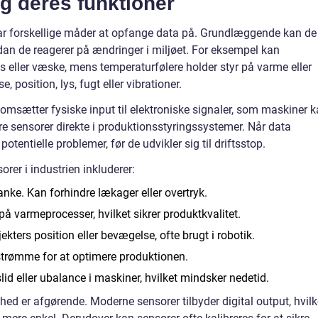
g deres funktioner
ar forskellige måder at opfange data på. Grundlæggende kan de
dan de reagerer på ændringer i miljøet. For eksempel kan
as eller væske, mens temperaturfølere holder styr på varme eller
 position, lys, fugt eller vibrationer.
e omsætter fysiske input til elektroniske signaler, som maskiner 
ere sensorer direkte i produktionsstyringssystemer. Når data
 potentielle problemer, før de udvikler sig til driftsstop.
rer i industrien inkluderer:
tanke. Kan forhindre lækager eller overtryk.
på varmeprocesser, hvilket sikrer produktkvalitet.
ekters position eller bevægelse, ofte brugt i robotik.
rømme for at optimere produktionen.
id eller ubalance i maskiner, hvilket mindsker nedetid.
ed er afgørende. Moderne sensorer tilbyder digital output, hvilk