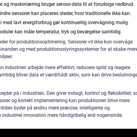
I og maskinlæring bruger sensor-data til at forudsige nedbrud.
ndre sensorer kan placeres steder, hvor traditionelle ikke kan.
 med lavt energiforbrug gør kontinuerlig overvågning mulig.
duler kan måle temperatur, tryk og bevægelse samtidig.
der for produktionsoptimering. Sensorer vil ikke kun overvåge
hinanden og med produktionsstyringssystemer for at skabe mer
iljøer.
 industrien arbejde mere effektivt, reducere spild og reagere
mtidig bliver data et værdifuldt aktiv, som kan drive beslutning
der på i industrien. Den giver indsigt, kontrol og fleksibilitet, 
ensorer og korrekt implementering kan produktionen blive mere
remtiden byder på endnu mere præcise, intelligente og
 industriel innovation mere håndgribelig end nogensinde.