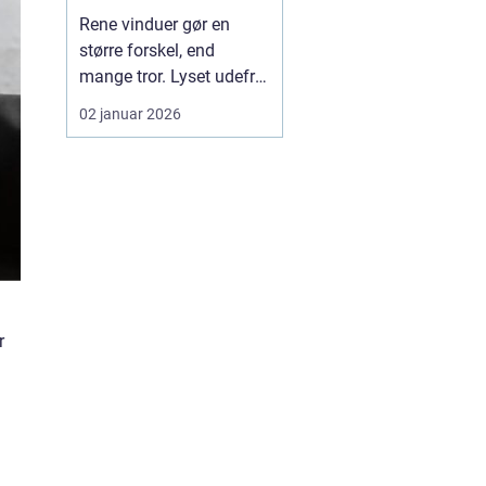
rundt
Rene vinduer gør en
større forskel, end
mange tror. Lyset udefra
får lov at fylde rummene,
02 januar 2026
og både bolig og
virksomhed fremstår
mere indbydende. I en by
som Herning, hvor vejr
og vind kan skifte
hurtigt, kan snavs,
regnstriber og støv
hurtigt sætte s...
r