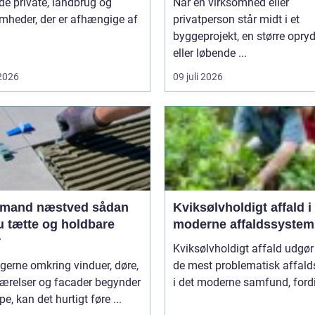
de private, landbrug og
Når en virksomhed eller
mheder, der er afhængige af
privatperson står midt i et
byggeprojekt, en større opry
eller løbende ...
 2026
09 juli 2026
and næstved sådan
Kviksølvholdigt affald i 
u tætte og holdbare
moderne affaldssystem
r
Kviksølvholdigt affald udgør
gerne omkring vinduer, døre,
de mest problematisk affald
ærelser og facader begynder
i det moderne samfund, fordi 
pe, kan det hurtigt føre ...