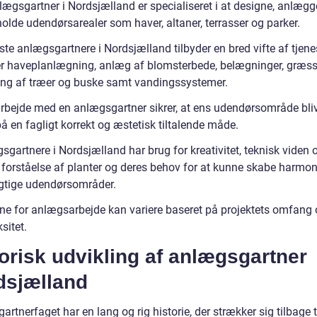
lægsgartner i Nordsjælland er specialiseret i at designe, anlægg
olde udendørsarealer som haver, altaner, terrasser og parker.
ste anlægsgartnere i Nordsjælland tilbyder en bred vifte af tjenes
r haveplanlægning, anlæg af blomsterbede, belægninger, græss
ng af træer og buske samt vandingssystemer.
bejde med en anlægsgartner sikrer, at ens udendørsområde bli
å en fagligt korrekt og æstetisk tiltalende måde.
gartnere i Nordsjælland har brug for kreativitet, teknisk viden 
 forståelse af planter og deres behov for at kunne skabe harmo
tige udendørsområder.
rne for anlægsarbejde kan variere baseret på projektets omfang
sitet.
orisk udvikling af anlægsgartner
dsjælland
rtnerfaget har en lang og rig historie, der strækker sig tilbage t