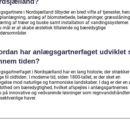
rdsjælland?
sgartnere i Nordsjælland tilbyder en bred vifte af tjenester, her
planlægning, anlæg af blomsterbede, belægninger, græsslåning
æring af træer og buske samt installation af vandingssystemer.
s mål er at skabe æstetisk tiltalende og bæredygtige
dørsområder.
ordan har anlægsgartnerfaget udviklet 
nnem tiden?
gsgartnerfaget i Nordsjælland har en lang historie, der strækker
ge til oldtiden. I moderne tid, siden 1800-tallet, er der sket en
gelse mod naturlige og harmoniske landskaber. I dag er der en 
dsthed om bæredygtighed, hvilket afspejles i anlægsgartnernes
s på innovative og vedvarende løsninger som regnvandshåndter
sektvenlige haver.