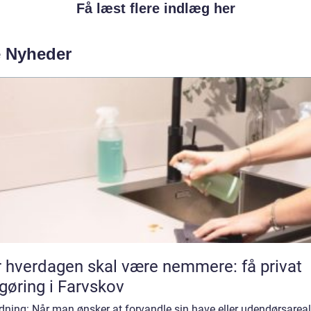
Få læst flere indlæg her
e Nyheder
 hverdagen skal være nemmere: få privat
gøring i Farvskov
dning: Når man ønsker at forvandle sin have eller udendørsareal 