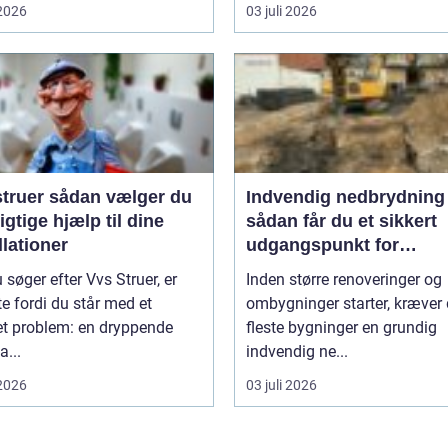
 2026
03 juli 2026
ådan vælger du
Indvendig nedbrydning
igtige hjælp til dine
sådan får du et sikkert
llationer
udgangspunkt for
ombygning
 søger efter Vvs Struer, er
Inden større renoveringer og
te fordi du står med et
ombygninger starter, kræver
et problem: en dryppende
fleste bygninger en grundig
...
indvendig ne...
 2026
03 juli 2026