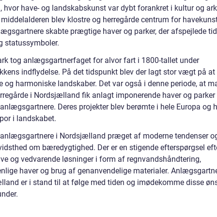
, hvor have- og landskabskunst var dybt forankret i kultur og arki
f middelalderen blev klostre og herregårde centrum for havekuns
lægsgartnere skabte prægtige haver og parker, der afspejlede ti
 statussymboler.
k tog anlægsgartnerfaget for alvor fart i 1800-tallet under
kens indflydelse. På det tidspunkt blev der lagt stor vægt på at
ge og harmoniske landskaber. Det var også i denne periode, at 
erregårde i Nordsjælland fik anlagt imponerende haver og parker
 anlægsgartnere. Deres projekter blev berømte i hele Europa og h
por i landskabet.
r anlægsgartnere i Nordsjælland præget af moderne tendenser o
vidsthed om bæredygtighed. Der er en stigende efterspørgsel eft
ive og vedvarende løsninger i form af regnvandshåndtering,
enlige haver og brug af genanvendelige materialer. Anlægsgartne
lland er i stand til at følge med tiden og imødekomme disse øns
under.