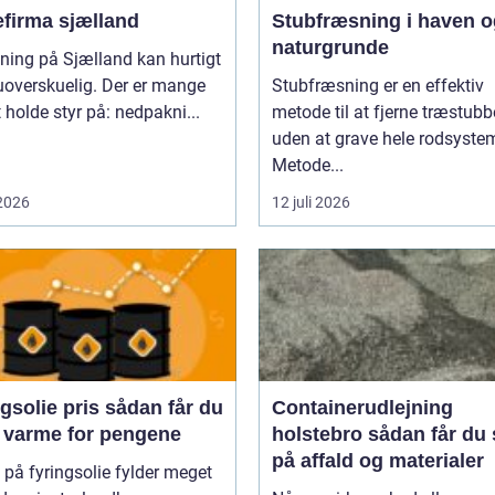
efirma sjælland
Stubfræsning i haven o
naturgrunde
tning på Sjælland kan hurtigt
uoverskuelig. Der er mange
Stubfræsning er en effektiv
t holde styr på: nedpakni...
metode til at fjerne træstubb
uden at grave hele rodsyste
Metode...
 2026
12 juli 2026
ie pris sådan får du
Containerudlejning
 varme for pengene
holstebro sådan får du styr
på affald og materialer
 på fyringsolie fylder meget