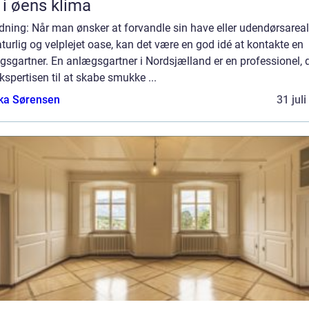
 i øens klima
dning: Når man ønsker at forvandle sin have eller udendørsareal 
turlig og velplejet oase, kan det være en god idé at kontakte en
sgartner. En anlægsgartner i Nordsjælland er en professionel, 
kspertisen til at skabe smukke ...
ka Sørensen
31 jul