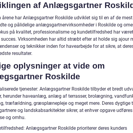
iklingen af Anlægsgartner Roskil
årene har Anlægsgartner Roskilde udviklet sig til en af de mest
dte og pålidelige anlægsgartnervirksomheder i Roskilde og ome
okus på kvalitet, professionalisme og kundetilfredshed har være
s succes. Virksomheden har altid stræbt efter at holde sig ajour
endenser og teknikker inden for havearbejde for at sikre, at dere
edste resultater.
ige oplysninger at vide om
ægsgartner Roskilde
liserede tjenester: Anlægsgartner Roskilde tilbyder et bredt udv
er, herunder haveanlæg, anlæg af terrasser, brolægning, vandfunk
ng, træfældning, græsplænepleje og meget mere. Deres dygtige 
artnere og landskabsarkitekter sikrer, at enhver opgave udføre
ise og omhu.
tilfredshed: Anlægsgartner Roskilde prioriterer deres kunders