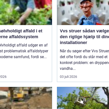
ølvholdigt affald i et
Vvs struer sådan vælger du
rne affaldssystem
den rigtige hjælp til din
installationer
lvholdigt affald udgør en af
t problematisk affaldstyper
Når du søger efter Vvs Struer,
moderne samfund, fordi se...
det ofte fordi du står med et
konkret problem: en dryppe
vandha...
 2026
03 juli 2026