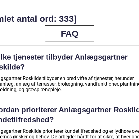
let antal ord: 333]
FAQ
lke tjenester tilbyder Anlægsgartner
skilde?
sgartner Roskilde tilbyder en bred vifte af tjenester, herunder
anlæg, anlæg af terrasser, brolægning, vandfunktioner, plantnin
ældning, og græsplænepleje.
ordan prioriterer Anlægsgartner Roskil
ndetilfredshed?
sgartner Roskilde prioriterer kundetilfredshed og er lydhøre ove
rnes ønsker og behov. De arbejder hårdt for at sikre, at hver op