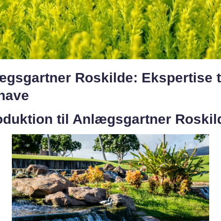
gsgartner Roskilde: Ekspertise t
 have
oduktion til Anlægsgartner Roskil