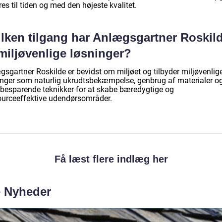
es til tiden og med den højeste kvalitet.
ilken tilgang har Anlægsgartner Roskil
 miljøvenlige løsninger?
gsgartner Roskilde er bevidst om miljøet og tilbyder miljøvenlig
inger som naturlig ukrudtsbekæmpelse, genbrug af materialer o
besparende teknikker for at skabe bæredygtige og
ourceeffektive udendørsområder.
Få læst flere indlæg her
e Nyheder