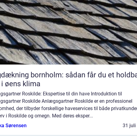
dækning bornholm: sådan får du et holdba
 i øens klima
sgartner Roskilde: Ekspertise til din have Introduktion til
gsgartner Roskilde Anlægsgartner Roskilde er en professionel
omhed, der tilbyder forskellige haveservices til både privatkunde
rv i Roskilde og omegn. Med deres eksper...
ka Sørensen
31 jul