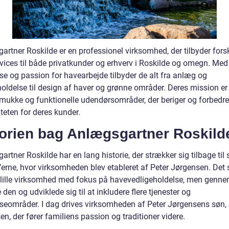
rtner Roskilde er en professionel virksomhed, der tilbyder forsk
vices til både privatkunder og erhverv i Roskilde og omegn. Med
se og passion for havearbejde tilbyder de alt fra anlæg og
holdelse til design af haver og grønne områder. Deres mission er
mukke og funktionelle udendørsområder, der beriger og forbedre
iteten for deres kunder.
torien bag Anlægsgartner Roskild
rtner Roskilde har en lang historie, der strækker sig tilbage til 
’erne, hvor virksomheden blev etableret af Peter Jørgensen. Det 
lille virksomhed med fokus på havevedligeholdelse, men genne
den og udviklede sig til at inkludere flere tjenester og
iseområder. I dag drives virksomheden af Peter Jørgensens søn,
n, der fører familiens passion og traditioner videre.