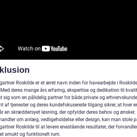
klusion
artner Roskilde er et æret navn inden for havearbejde i Roskild
ed deres mange års erfaring, ekspertise og dedikation til kvalit
t sig som en pålidelig partner for både private og erhvervskunde
t af tjenester og deres kundefokuserede tilgang sikrer, at hver e
år en skræddersyet løsning, der opfylder deres behov og ønsker.
handler om anlæg, vedligeholdelse eller design, kan man stole p
rtner Roskilde til at levere enestående resultater, der forvandle
 et smukt og funktionelt rum.