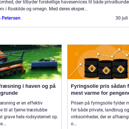
omhed, der tilbyder forskellige haveservices til både privatkunde
rv i Roskilde og omegn. Med deres eksper...
a Petersen
30 jul
fræsning i haven og på
Fyringsolie pris sådan får du
rgrunde
mest varme for pengen
æsning er en effektiv
Prisen på fyringsolie fylder 
 til at fjerne træstubbe
for både private, landbrug o
t grave hele rodsystemet op.
virksomheder, der er afhæng
...
o...