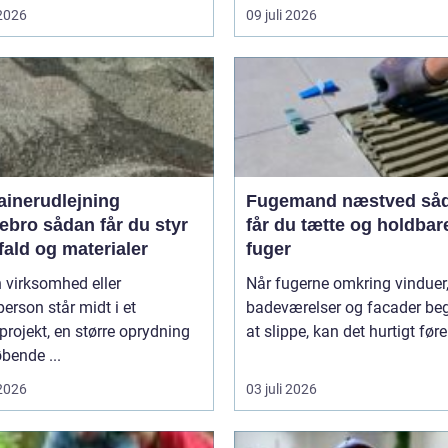
 2026
09 juli 2026
ainerudlejning
Fugemand næstved sådan
an får du styr
får du tætte og holdbar
fald og materialer
fuger
 virksomhed eller
Når fugerne omkring vinduer,
person står midt i et
badeværelser og facader be
rojekt, en større oprydning
at slippe, kan det hurtigt føre 
øbende ...
 2026
03 juli 2026