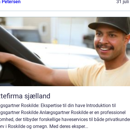
a Petersen
31 jul
ttefirma sjælland
sgartner Roskilde: Ekspertise til din have Introduktion til
gsgartner Roskilde Anlægsgartner Roskilde er en professionel
omhed, der tilbyder forskellige haveservices til både privatkunde
rv i Roskilde og omegn. Med deres eksper...