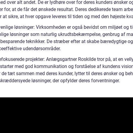
hed over alt andet. De er lydhøre over for deres kunders ønsker 
r for, at de får det ønskede resultat. Deres dedikerede team arbe
r at sikre, at hver opgave leveres til tiden og med den højeste kval
venlige løsninger: Virksomheden er også bevidst om miljøet og ti
nlige løsninger som naturlig ukrudtsbekæmpelse, genbrug af mat
besparende teknikker. De stræber efter at skabe bæredygtige og
ceeffektive udendørsområder.
fokuserede projekter: Anlægsgartner Roskilde tror på, at en vell
starter med god kommunikation og forståelse af kundens vision
r de tæt sammen med deres kunder, lytter til deres ønsker og be
skræddersyede løsninger, der opfylder deres forventninger.