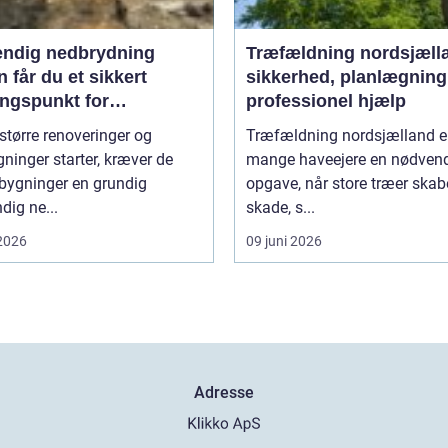
endig nedbrydning
Træfældning nordsjæll
 får du et sikkert
sikkerhed, planlægning
ngspunkt for
professionel hjælp
gning
større renoveringer og
Træfældning nordsjælland er
inger starter, kræver de
mange haveejere en nødven
 bygninger en grundig
opgave, når store træer skab
dig ne...
skade, s...
 2026
09 juni 2026
Adresse