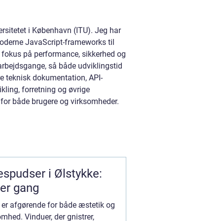
ersitetet i København (ITU). Jeg har
moderne JavaScript-frameworks til
ed fokus på performance, sikkerhed og
 arbejdsgange, så både udviklingstid
ere teknisk dokumentation, API-
ling, forretning og øvrige
i for både brugere og virksomheder.
espudser i Ølstykke:
er gang
r er afgørende for både æstetik og
somhed. Vinduer, der gnistrer,