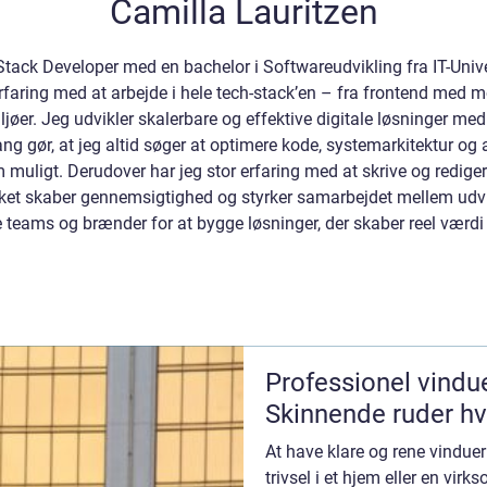
Camilla Lauritzen
-Stack Developer med en bachelor i Softwareudvikling fra IT-Univ
erfaring med at arbejde i hele tech-stack’en – fra frontend med 
ljøer. Jeg udvikler skalerbare og effektive digitale løsninger m
ang gør, at jeg altid søger at optimere kode, systemarkitektur og
om muligt. Derudover har jeg stor erfaring med at skrive og redig
lket skaber gennemsigtighed og styrker samarbejdet mellem udvik
ige teams og brænder for at bygge løsninger, der skaber reel værd
Professionel vindu
Skinnende ruder hv
At have klare og rene vindue
trivsel i et hjem eller en virk