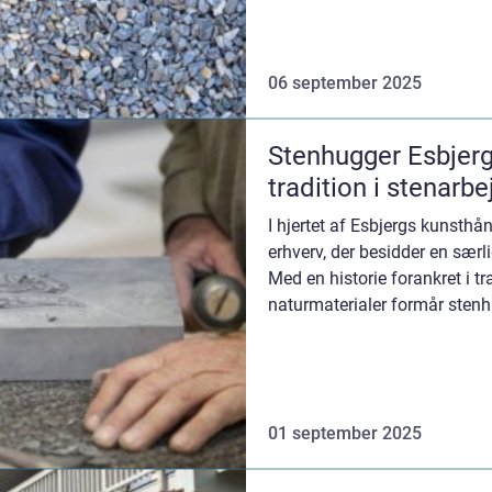
06 september 2025
Stenhugger Esbjer
tradition i stenarb
I hjertet af Esbjergs kunsthå
erhverv, der besidder en sær
Med en historie forankret i tr
naturmaterialer formår stenhu
01 september 2025