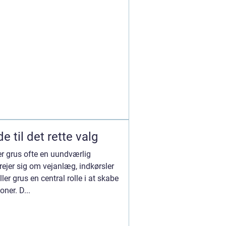
e til det rette valg
er grus ofte en uundværlig
ejer sig om vejanlæg, indkørsler
ler grus en central rolle i at skabe
ner. D...