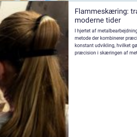
Flammeskæring: trad
moderne tider
I hjertet af metalbearbejdnin
metode der kombinerer præcis
konstant udvikling, hvilket g
præcision i skæringen af met