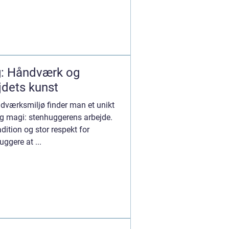
g: Håndværk og
ejdets kunst
ndværksmiljø finder man et unikt
lig magi: stenhuggerens arbejde.
adition og stor respekt for
ggere at ...