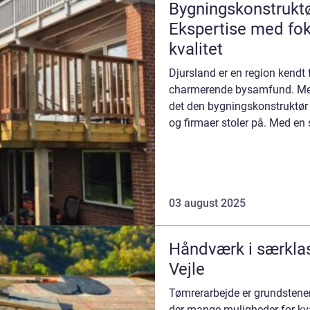
Bygningskonstruktø
Ekspertise med fok
kvalitet
Djursland er en region kendt
charmerende bysamfund. Men 
det den bygningskonstruktør 
og firmaer stoler på. Med en 
03 august 2025
Håndværk i særklas
Vejle
Tømrerarbejde er grundstenen 
der mange muligheder for kva