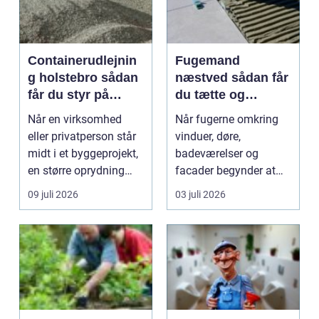
Containerudlejnin
Fugemand
g holstebro sådan
næstved sådan får
får du styr på
du tætte og
affald og
holdbare fuger
Når en virksomhed
Når fugerne omkring
materialer
eller privatperson står
vinduer, døre,
midt i et byggeprojekt,
badeværelser og
en større oprydning
facader begynder at
eller løbende ...
slippe, kan det hurtigt
09 juli 2026
03 juli 2026
føre ...