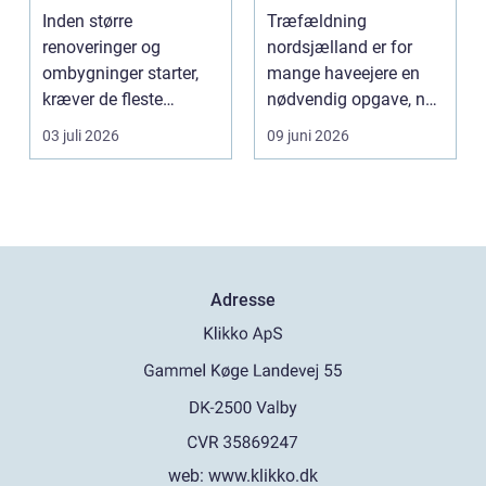
sikkert
planlægning og
Inden større
Træfældning
udgangspunkt for
professionel hjælp
renoveringer og
nordsjælland er for
ombygning
ombygninger starter,
mange haveejere en
kræver de fleste
nødvendig opgave, når
bygninger en grundig
store træer skaber
03 juli 2026
09 juni 2026
indvendig ne...
skade, s...
Adresse
web:
www.klikko.dk