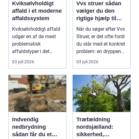
Kviksølvholdigt
Vvs struer sådan
affald i et moderne
vælger du den
affaldssystem
rigtige hjælp til
dine installationer
Kviksølvholdigt affald
Når du søger efter Vvs
udgør en af de mest
Struer, er det ofte fordi
problematisk
du står med et konkret
affaldstyper i det
problem: en dryppende
moderne samfund,
vandha...
03 juli 2026
03 juli 2026
fordi se...
Indvendig
Træfældning
nedbrydning
nordsjælland:
sådan får du et
sikkerhed,