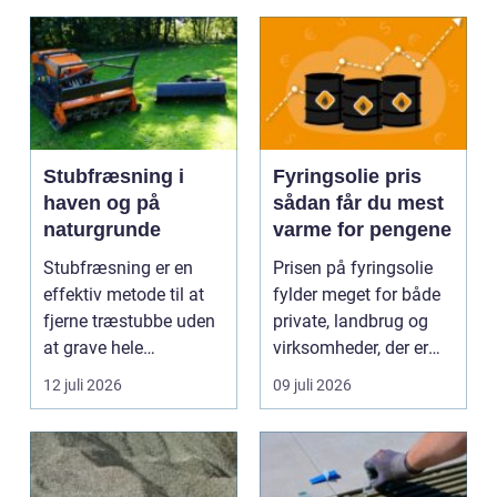
Stubfræsning i
Fyringsolie pris
haven og på
sådan får du mest
naturgrunde
varme for pengene
Stubfræsning er en
Prisen på fyringsolie
effektiv metode til at
fylder meget for både
fjerne træstubbe uden
private, landbrug og
at grave hele
virksomheder, der er
rodsystemet op.
afhængige af o...
12 juli 2026
09 juli 2026
Metode...