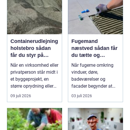
Containerudlejning
Fugemand
holstebro sådan
næstved sådan får
får du styr på
du tætte og
affald og materialer
holdbare fuger
Når en virksomhed eller
Når fugerne omkring
privatperson står midt i
vinduer, døre,
et byggeprojekt, en
badeværelser og
større oprydning eller
facader begynder at
løbende ...
slippe, kan det hurtigt
09 juli 2026
03 juli 2026
føre ...