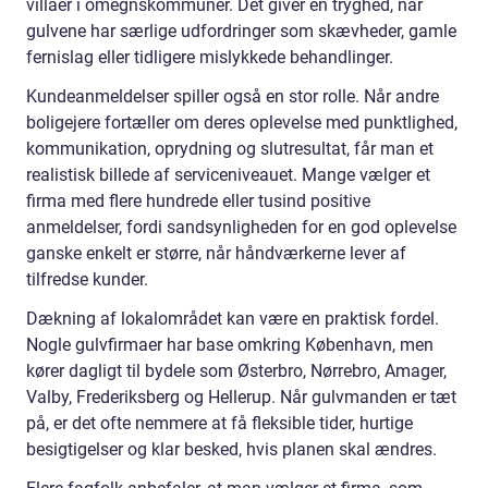
villaer i omegnskommuner. Det giver en tryghed, når
gulvene har særlige udfordringer som skævheder, gamle
fernislag eller tidligere mislykkede behandlinger.
Kundeanmeldelser spiller også en stor rolle. Når andre
boligejere fortæller om deres oplevelse med punktlighed,
kommunikation, oprydning og slutresultat, får man et
realistisk billede af serviceniveauet. Mange vælger et
firma med flere hundrede eller tusind positive
anmeldelser, fordi sandsynligheden for en god oplevelse
ganske enkelt er større, når håndværkerne lever af
tilfredse kunder.
Dækning af lokalområdet kan være en praktisk fordel.
Nogle gulvfirmaer har base omkring København, men
kører dagligt til bydele som Østerbro, Nørrebro, Amager,
Valby, Frederiksberg og Hellerup. Når gulvmanden er tæt
på, er det ofte nemmere at få fleksible tider, hurtige
besigtigelser og klar besked, hvis planen skal ændres.