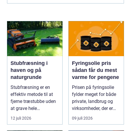
Stubfræsning i
Fyringsolie pris
haven og på
sådan får du mest
naturgrunde
varme for pengene
Stubfræsning er en
Prisen på fyringsolie
effektiv metode til at
fylder meget for både
fjerne træstubbe uden
private, landbrug og
at grave hele
virksomheder, der er
rodsystemet op.
afhængige af o...
12 juli 2026
09 juli 2026
Metode...