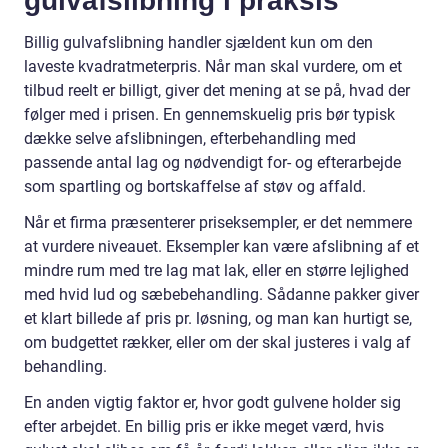
gulvafslibning i praksis
Billig gulvafslibning handler sjældent kun om den
laveste kvadratmeterpris. Når man skal vurdere, om et
tilbud reelt er billigt, giver det mening at se på, hvad der
følger med i prisen. En gennemskuelig pris bør typisk
dække selve afslibningen, efterbehandling med
passende antal lag og nødvendigt for- og efterarbejde
som spartling og bortskaffelse af støv og affald.
Når et firma præsenterer priseksempler, er det nemmere
at vurdere niveauet. Eksempler kan være afslibning af et
mindre rum med tre lag mat lak, eller en større lejlighed
med hvid lud og sæbebehandling. Sådanne pakker giver
et klart billede af pris pr. løsning, og man kan hurtigt se,
om budgettet rækker, eller om der skal justeres i valg af
behandling.
En anden vigtig faktor er, hvor godt gulvene holder sig
efter arbejdet. En billig pris er ikke meget værd, hvis