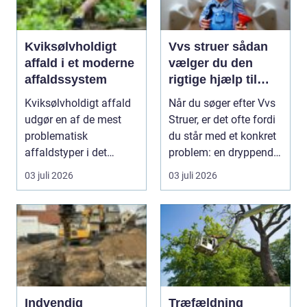
Kviksølvholdigt
Vvs struer sådan
affald i et moderne
vælger du den
affaldssystem
rigtige hjælp til
dine installationer
Kviksølvholdigt affald
Når du søger efter Vvs
udgør en af de mest
Struer, er det ofte fordi
problematisk
du står med et konkret
affaldstyper i det
problem: en dryppende
moderne samfund,
vandha...
03 juli 2026
03 juli 2026
fordi se...
Indvendig
Træfældning