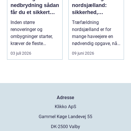
nedbrydning sådan
nordsjælland:
får du et sikkert
sikkerhed,
udgangspunkt for
planlægning og
Inden større
Træfældning
ombygning
professionel hjælp
renoveringer og
nordsjælland er for
ombygninger starter,
mange haveejere en
kræver de fleste
nødvendig opgave, når
bygninger en grundig
store træer skaber
03 juli 2026
09 juni 2026
indvendig ne...
skade, s...
Adresse