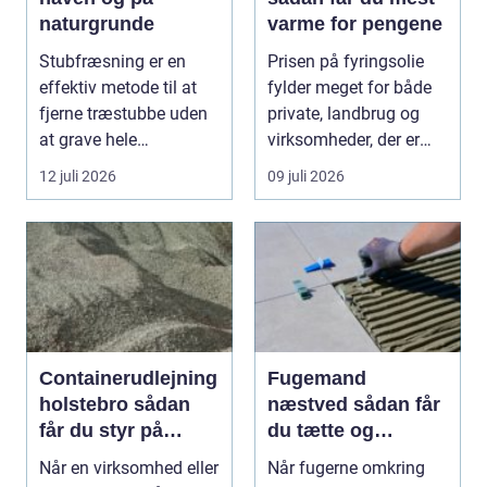
naturgrunde
varme for pengene
Stubfræsning er en
Prisen på fyringsolie
effektiv metode til at
fylder meget for både
fjerne træstubbe uden
private, landbrug og
at grave hele
virksomheder, der er
rodsystemet op.
afhængige af o...
12 juli 2026
09 juli 2026
Metode...
Containerudlejning
Fugemand
holstebro sådan
næstved sådan får
får du styr på
du tætte og
affald og materialer
holdbare fuger
Når en virksomhed eller
Når fugerne omkring