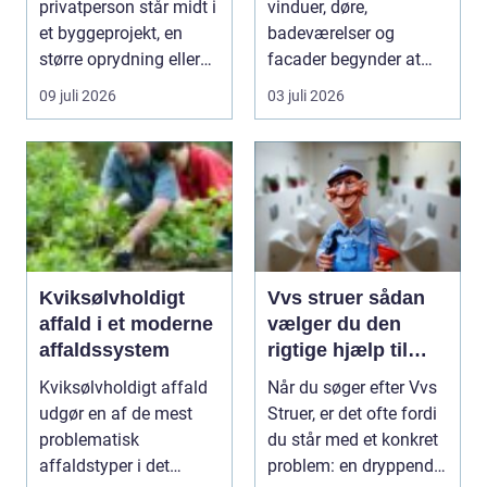
privatperson står midt i
vinduer, døre,
et byggeprojekt, en
badeværelser og
større oprydning eller
facader begynder at
løbende ...
slippe, kan det hurtigt
09 juli 2026
03 juli 2026
føre ...
Kviksølvholdigt
Vvs struer sådan
affald i et moderne
vælger du den
affaldssystem
rigtige hjælp til
dine installationer
Kviksølvholdigt affald
Når du søger efter Vvs
udgør en af de mest
Struer, er det ofte fordi
problematisk
du står med et konkret
affaldstyper i det
problem: en dryppende