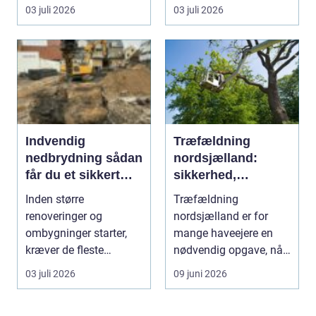
moderne samfund,
vandha...
03 juli 2026
03 juli 2026
fordi se...
Indvendig
Træfældning
nedbrydning sådan
nordsjælland:
får du et sikkert
sikkerhed,
udgangspunkt for
planlægning og
Inden større
Træfældning
ombygning
professionel hjælp
renoveringer og
nordsjælland er for
ombygninger starter,
mange haveejere en
kræver de fleste
nødvendig opgave, når
bygninger en grundig
store træer skaber
03 juli 2026
09 juni 2026
indvendig ne...
skade, s...