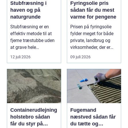
Stubfræsning i
Fyringsolie pris
haven og på
sådan får du mest
naturgrunde
varme for pengene
Stubfræsning er en
Prisen på fyringsolie
effektiv metode til at
fylder meget for både
fjerne træstubbe uden
private, landbrug og
at grave hele
virksomheder, der er
rodsystemet op.
afhængige af o...
12 juli 2026
09 juli 2026
Metode...
Containerudlejning
Fugemand
holstebro sådan
næstved sådan får
får du styr på
du tætte og