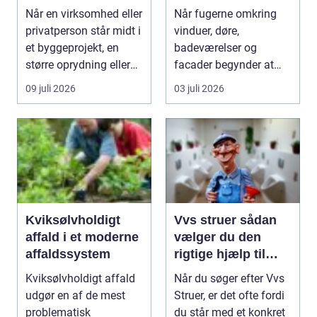
affald og materialer
holdbare fuger
Når en virksomhed eller
Når fugerne omkring
privatperson står midt i
vinduer, døre,
et byggeprojekt, en
badeværelser og
større oprydning eller
facader begynder at
løbende ...
slippe, kan det hurtigt
09 juli 2026
03 juli 2026
føre ...
Kviksølvholdigt
Vvs struer sådan
affald i et moderne
vælger du den
affaldssystem
rigtige hjælp til
dine installationer
Kviksølvholdigt affald
Når du søger efter Vvs
udgør en af de mest
Struer, er det ofte fordi
problematisk
du står med et konkret