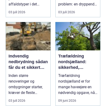
affaldstyper i det
problem: en dryppende
moderne samfund,
vandha...
03 juli 2026
03 juli 2026
fordi se...
Indvendig
Træfældning
nedbrydning sådan
nordsjælland:
får du et sikkert
sikkerhed,
udgangspunkt for
planlægning og
Inden større
Træfældning
ombygning
professionel hjælp
renoveringer og
nordsjælland er for
ombygninger starter,
mange haveejere en
kræver de fleste
nødvendig opgave, når
bygninger en grundig
store træer skaber
03 juli 2026
09 juni 2026
indvendig ne...
skade, s...