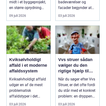
midt i et byggeprojekt,
badeværelser og
en større oprydning
facader begynder at
eller løbende ...
slippe, kan det hurtigt
09 juli 2026
03 juli 2026
føre ...
Kviksølvholdigt
Vvs struer sådan
affald i et moderne
vælger du den
affaldssystem
rigtige hjælp til
dine installationer
Kviksølvholdigt affald
Når du søger efter Vvs
udgør en af de mest
Struer, er det ofte fordi
problematisk
du står med et konkret
affaldstyper i det
problem: en dryppende
moderne samfund,
vandha...
03 juli 2026
03 juli 2026