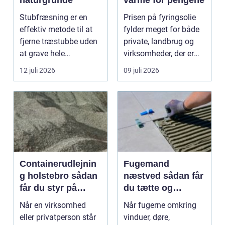
naturgrunde
varme for pengene
Stubfræsning er en
Prisen på fyringsolie
effektiv metode til at
fylder meget for både
fjerne træstubbe uden
private, landbrug og
at grave hele
virksomheder, der er
rodsystemet op.
afhængige af o...
12 juli 2026
09 juli 2026
Metode...
Containerudlejnin
Fugemand
g holstebro sådan
næstved sådan får
får du styr på
du tætte og
affald og
holdbare fuger
Når en virksomhed
Når fugerne omkring
materialer
eller privatperson står
vinduer, døre,