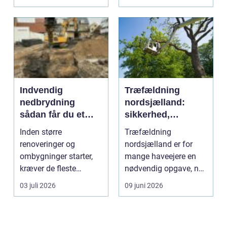
fordi se...
Indvendig
Træfældning
nedbrydning
nordsjælland:
sådan får du et
sikkerhed,
sikkert
planlægning og
Inden større
Træfældning
udgangspunkt for
professionel hjælp
renoveringer og
nordsjælland er for
ombygning
ombygninger starter,
mange haveejere en
kræver de fleste
nødvendig opgave, når
bygninger en grundig
store træer skaber
03 juli 2026
09 juni 2026
indvendig ne...
skade, s...