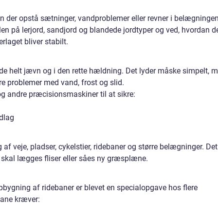
an der opstå sætninger, vandproblemer eller revner i belægningen
len på lerjord, sandjord og blandede jordtyper og ved, hvordan d
aget bliver stabilt.
de helt jævn og i den rette hældning. Det lyder måske simpelt, 
ore problemer med vand, frost og slid.
og andre præcisionsmaskiner til at sikre:
idlag
af veje, pladser, cykelstier, ridebaner og større belægninger. Det
r skal lægges fliser eller såes ny græsplæne.
pbygning af ridebaner er blevet en specialopgave hos flere
bane kræver: