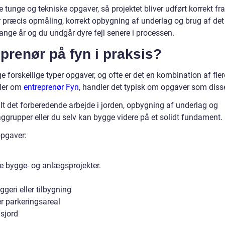
tunge og tekniske opgaver, så projektet bliver udført korrekt fra
or præcis opmåling, korrekt opbygning af underlag og brug af det
 mange år og du undgår dyre fejl senere i processen.
prenør på fyn i praksis?
forskellige typer opgaver, og ofte er det en kombination af fler
aler om
entreprenør Fyn
, handler det typisk om opgaver som diss
 alt det forberedende arbejde i jorden, opbygning af underlag og
aggrupper eller du selv kan bygge videre på et solidt fundament.
opgaver:
te bygge- og anlægsprojekter.
geri eller tilbygning
er parkeringsareal
dsjord