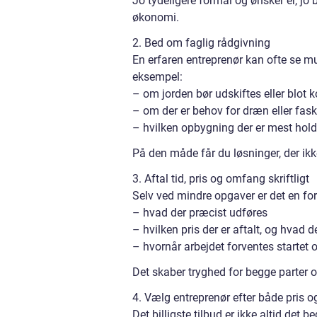
Jo tydeligere formål og ønsker er, j
økonomi.
2. Bed om faglig rådgivning
En erfaren entreprenør kan ofte se mu
eksempel:
– om jorden bør udskiftes eller blot
– om der er behov for dræn eller fask
– hvilken opbygning der er mest hold
På den måde får du løsninger, der ikk
3. Aftal tid, pris og omfang skriftligt
Selv ved mindre opgaver er det en forde
– hvad der præcist udføres
– hvilken pris der er aftalt, og hvad de
– hvornår arbejdet forventes startet o
Det skaber tryghed for begge parter 
4. Vælg entreprenør efter både pris og
Det billigste tilbud er ikke altid det