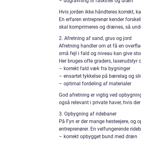
– udgravning til faskiner og dræn
Hvis jorden ikke håndteres korrekt, k
En erfaren entreprenør kender forskel
skal komprimeres og drænes, så underl
2. Afretning af sand, grus og jord
Afretning handler om at få en overfla
små fejl i fald og niveau kan give st
Her bruges ofte graders, laserudstyr 
– korrekt fald væk fra bygninger
– ensartet tykkelse på bærelag og sl
– optimal fordeling af materialer
God afretning er vigtig ved opbygning 
også relevant i private haver, hvis de
3. Opbygning af ridebaner
På Fyn er der mange hesteejere, og o
entreprenører. En velfungerende ride
– korrekt opbygget bund med dræn