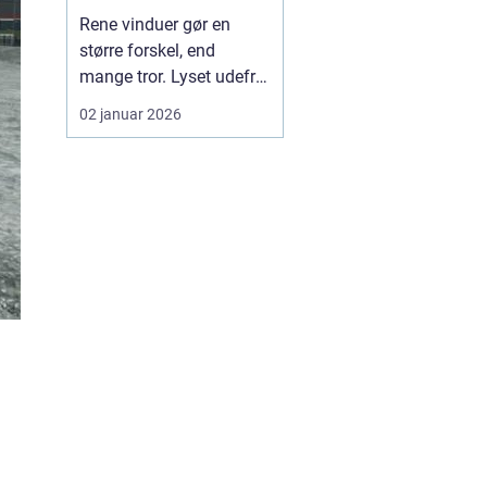
rundt
Rene vinduer gør en
større forskel, end
mange tror. Lyset udefra
får lov at fylde rummene,
02 januar 2026
og både bolig og
virksomhed fremstår
mere indbydende. I en by
som Herning, hvor vejr
og vind kan skifte
hurtigt, kan snavs,
regnstriber og støv
hurtigt sætte s...