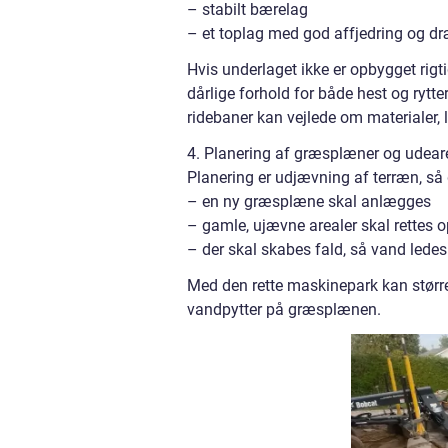
– stabilt bærelag
– et toplag med god affjedring og 
Hvis underlaget ikke er opbygget rigti
dårlige forhold for både hest og rytt
ridebaner kan vejlede om materialer, 
4. Planering af græsplæner og udear
Planering er udjævning af terræn, så 
– en ny græsplæne skal anlægges
– gamle, ujævne arealer skal rettes o
– der skal skabes fald, så vand lede
Med den rette maskinepark kan større
vandpytter på græsplænen.