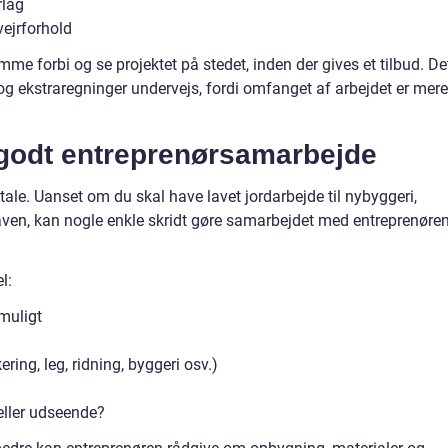
rlag
vejrforhold
me forbi og se projektet på stedet, inden der gives et tilbud. De
og ekstraregninger undervejs, fordi omfanget af arbejdet er mere
 godt entreprenørsamarbejde
ftale. Uanset om du skal have lavet jordarbejde til nybyggeri,
haven, kan nogle enkle skridt gøre samarbejdet med entreprenøre
l:
 muligt
ring, leg, ridning, byggeri osv.)
 eller udseende?