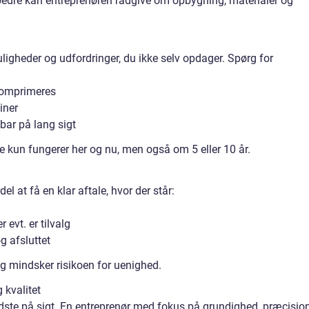
o bedre kan entreprenøren rådgive om opbygning, materialer og
ligheder og udfordringer, du ikke selv opdager. Spørg for
 komprimeres
iner
bar på lang sigt
e kun fungerer her og nu, men også om 5 eller 10 år.
l at få en klar aftale, hvor der står:
r evt. er tilvalg
g afsluttet
og mindsker risikoen for uenighed.
 kvalitet
 bedste på sigt. En entreprenør med fokus på grundighed, præcisio