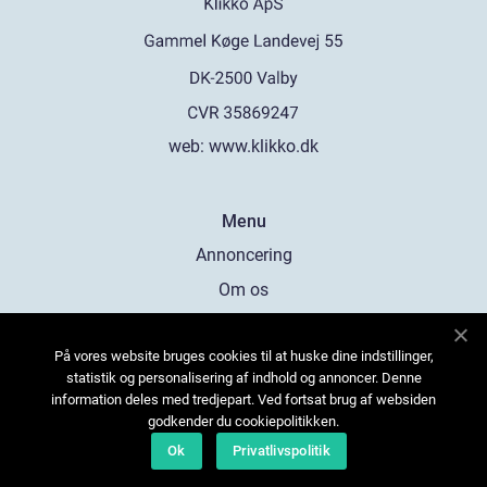
web:
www.klikko.dk
Menu
Annoncering
Om os
Cookies
På vores website bruges cookies til at huske dine indstillinger,
Kontakt os
statistik og personalisering af indhold og annoncer. Denne
Sitemap
information deles med tredjepart. Ved fortsat brug af websiden
godkender du cookiepolitikken.
Ok
Privatlivspolitik