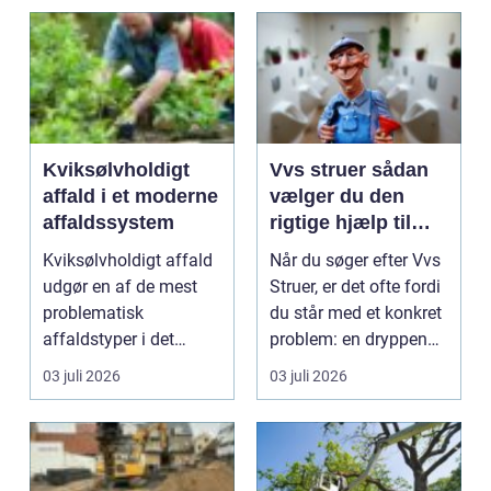
Kviksølvholdigt
Vvs struer sådan
affald i et moderne
vælger du den
affaldssystem
rigtige hjælp til
dine installationer
Kviksølvholdigt affald
Når du søger efter Vvs
udgør en af de mest
Struer, er det ofte fordi
problematisk
du står med et konkret
affaldstyper i det
problem: en dryppende
moderne samfund,
vandha...
03 juli 2026
03 juli 2026
fordi se...