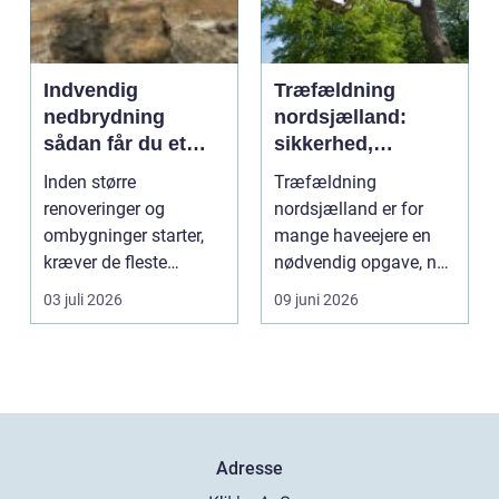
Indvendig
Træfældning
nedbrydning
nordsjælland:
sådan får du et
sikkerhed,
sikkert
planlægning og
Inden større
Træfældning
udgangspunkt for
professionel hjælp
renoveringer og
nordsjælland er for
ombygning
ombygninger starter,
mange haveejere en
kræver de fleste
nødvendig opgave, når
bygninger en grundig
store træer skaber
03 juli 2026
09 juni 2026
indvendig ne...
skade, s...
Adresse