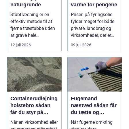
naturgrunde
varme for pengene
Stubfræsning er en
Prisen på fyringsolie
effektiv metode til at
fylder meget for både
fjerne træstubbe uden
private, landbrug og
at grave hele
virksomheder, der er
rodsystemet op.
afhængige af o...
12 juli 2026
09 juli 2026
Metode...
Containerudlejning
Fugemand
holstebro sådan
næstved sådan får
får du styr på
du tætte og
affald og materialer
holdbare fuger
Når en virksomhed eller
Når fugerne omkring