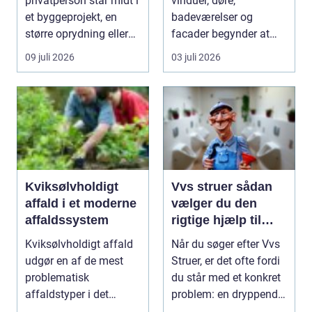
privatperson står midt i
vinduer, døre,
et byggeprojekt, en
badeværelser og
større oprydning eller
facader begynder at
løbende ...
slippe, kan det hurtigt
09 juli 2026
03 juli 2026
føre ...
Kviksølvholdigt
Vvs struer sådan
affald i et moderne
vælger du den
affaldssystem
rigtige hjælp til
dine installationer
Kviksølvholdigt affald
Når du søger efter Vvs
udgør en af de mest
Struer, er det ofte fordi
problematisk
du står med et konkret
affaldstyper i det
problem: en dryppende
moderne samfund,
vandha...