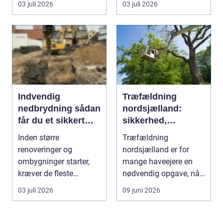
03 juli 2026
03 juli 2026
fordi se...
Indvendig
Træfældning
nedbrydning sådan
nordsjælland:
får du et sikkert
sikkerhed,
udgangspunkt for
planlægning og
Inden større
Træfældning
ombygning
professionel hjælp
renoveringer og
nordsjælland er for
ombygninger starter,
mange haveejere en
kræver de fleste
nødvendig opgave, når
bygninger en grundig
store træer skaber
03 juli 2026
09 juni 2026
indvendig ne...
skade, s...