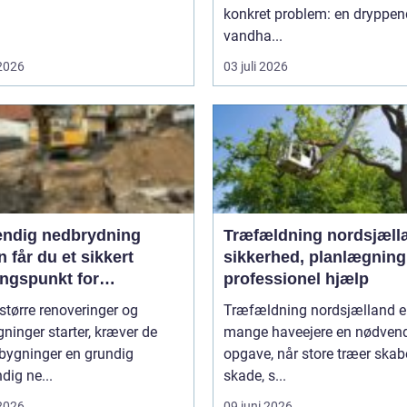
konkret problem: en dryppe
vandha...
 2026
03 juli 2026
endig nedbrydning
Træfældning nordsjæll
 får du et sikkert
sikkerhed, planlægning
ngspunkt for
professionel hjælp
gning
større renoveringer og
Træfældning nordsjælland er
inger starter, kræver de
mange haveejere en nødven
 bygninger en grundig
opgave, når store træer skab
dig ne...
skade, s...
 2026
09 juni 2026