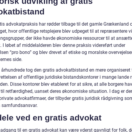
orisk udvikling af gratis
okatbistand
tis advokatpraksis har rødder tilbage til det gamle Grækenland 
et, hvor offentlige retsplejere blev udpeget til at repræsentere v
ingsgrupper, der ikke havde økonomiske ressourcer til at ansætt
 I løbet af middelalderen blev denne praksis videreført under
sen “pro bono” og blev drevet af etiske og moralske overvejelser
ernes side.
0. århundrede tog den gratis advokatbistand en mere organiseret
ettelsen af offentlige juridiske bistandskontorer i mange lande 
den. Disse kontorer blev etableret for at sikre, at alle borgere ha
til retfærdighed, uanset deres økonomiske situation. I dag er de
ivate advokatfirmaer, der tilbyder gratis juridisk rådgivning so
s samfundsansvar.
ele ved en gratis advokat
adgang til en gratis advokat kan være yderst gavnligt for folk, d