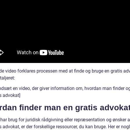
de video forklares processen med at finde og bruge en gratis adv
aljeret:
Indsæt en video, der giver information om, hvordan man finder o
s advokat]
rdan finder man en gratis advoka
har brug for juridisk rådgivning eller repræsentation og ønsker a
s advokat, er der forskellige ressourcer, du kan bruge. Her er nog