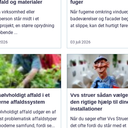
fald og materialer
fuger
 virksomhed eller
Når fugerne omkring vinduer,
person står midt i et
badeværelser og facader be
rojekt, en større oprydning
at slippe, kan det hurtigt føre 
øbende ...
 2026
03 juli 2026
ølvholdigt affald i et
Vvs struer sådan vælger du
rne affaldssystem
den rigtige hjælp til din
installationer
lvholdigt affald udgør en af
t problematisk affaldstyper
Når du søger efter Vvs Struer,
moderne samfund, fordi se...
det ofte fordi du står med et