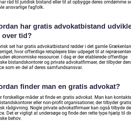
har råd til juridisk bistand eller til at opbygge deres omdømme 
le ansvarlige fagfolk.
ordan har gratis advokatbistand udvikle
 over tid?
orisk set har gratis advokatbistand rødder i det gamle Grækenla
riget, hvor offentlige retsplejere blev udpeget til at repræsenter
uden økonomiske ressourcer. I dag er der etablerede offentlige
iske bistandskontorer og private advokatfirmaer, der tilbyder de
ice som en del af deres samfundsansvar.
ordan finder man en gratis advokat?
er forskellige måder at finde en gratis advokat. Man kan kontakt
istandskontorer eller non-profit organisationer, der tilbyder grati
disk rådgivning. Nogle private advokatfirmaer kan også tilbyde d
ce. Det er vigtigt at undersøge og finde den rette type hjælp til d
iske behov.