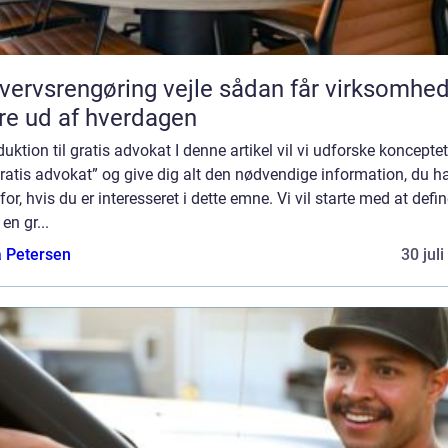
vsrengøring vejle sådan får virksomheder
e ud af hverdagen
duktion til gratis advokat I denne artikel vil vi udforske koncept
ratis advokat” og give dig alt den nødvendige information, du h
for, hvis du er interesseret i dette emne. Vi vil starte med at defin
en gr...
a Petersen
30 jul