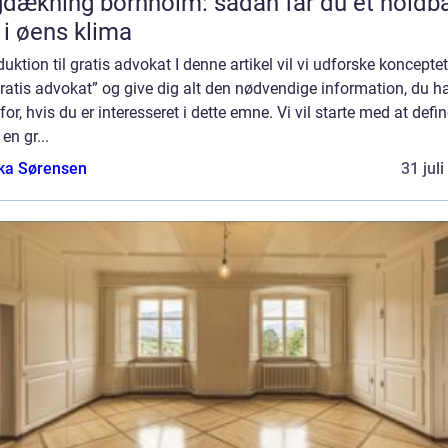
dækning bornholm: sådan får du et holdba
 i øens klima
duktion til gratis advokat I denne artikel vil vi udforske koncept
ratis advokat” og give dig alt den nødvendige information, du h
for, hvis du er interesseret i dette emne. Vi vil starte med at defin
en gr...
ka Sørensen
31 jul