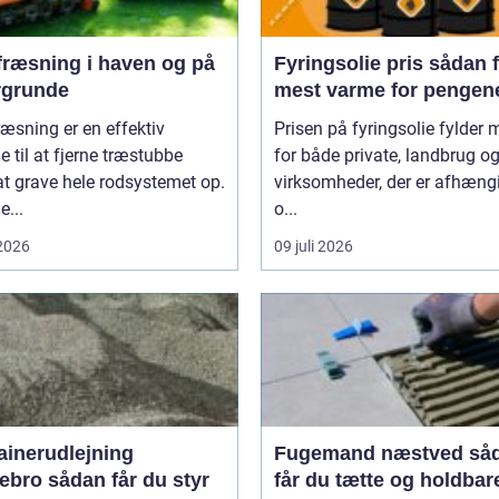
fræsning i haven og på
Fyringsolie pris sådan får du
rgrunde
mest varme for pengen
æsning er en effektiv
Prisen på fyringsolie fylder 
 til at fjerne træstubbe
for både private, landbrug o
t grave hele rodsystemet op.
virksomheder, der er afhæng
...
o...
 2026
09 juli 2026
ainerudlejning
Fugemand næstved sådan
an får du styr
får du tætte og holdbar