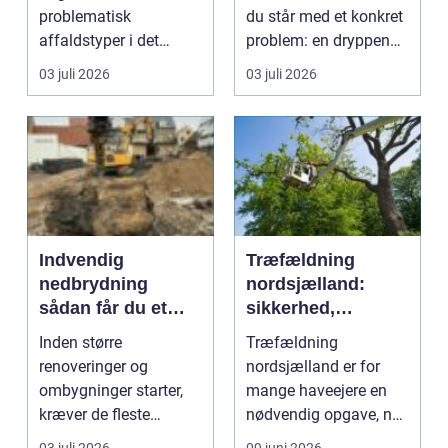
problematisk
du står med et konkret
affaldstyper i det
problem: en dryppende
moderne samfund,
vandha...
03 juli 2026
03 juli 2026
fordi se...
Indvendig
Træfældning
nedbrydning
nordsjælland:
sådan får du et
sikkerhed,
sikkert
planlægning og
Inden større
Træfældning
udgangspunkt for
professionel hjælp
renoveringer og
nordsjælland er for
ombygning
ombygninger starter,
mange haveejere en
kræver de fleste
nødvendig opgave, når
bygninger en grundig
store træer skaber