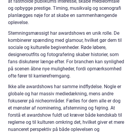
at fastholde publikums interesse, skabe medieomtale
og opbygge prestige. Timing, musikvalg og scenografi
planlægges nøje for at skabe en sammenhængende
oplevelse.
Stemningsmæssigt har awardshows en unik rolle. De
kombinerer spænding med glamour, hvilket gør dem til
sociale og kulturelle begivenheder. Røde løbere,
designeroutfits og fotografering skaber historier, som
fans diskuterer længe efter. For branchen kan synlighed
på scenen åbne nye muligheder, fordi opmærksomhed
ofte fører til karrierefremgang.
Ikke alle awardshows har samme indflydelse. Nogle er
globale og har massiv mediedækning, mens andre
fokuserer på nicheområder. Fælles for dem alle er dog
et mønster af nominering, afstemning og fejring. At
forstå et awardshow fuldt ud kræver både kendskab til
reglerne og til kulturen omkring det, hvilket giver et mere
nuanceret perspektiv på både oplevelsen og