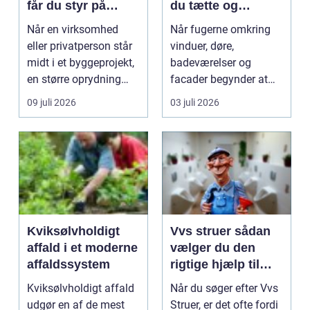
får du styr på
du tætte og
affald og
holdbare fuger
Når en virksomhed
Når fugerne omkring
materialer
eller privatperson står
vinduer, døre,
midt i et byggeprojekt,
badeværelser og
en større oprydning
facader begynder at
eller løbende ...
slippe, kan det hurtigt
09 juli 2026
03 juli 2026
føre ...
Kviksølvholdigt
Vvs struer sådan
affald i et moderne
vælger du den
affaldssystem
rigtige hjælp til
dine installationer
Kviksølvholdigt affald
Når du søger efter Vvs
udgør en af de mest
Struer, er det ofte fordi