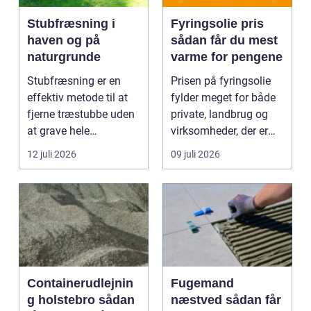
Stubfræsning i
Fyringsolie pris
haven og på
sådan får du mest
naturgrunde
varme for pengene
Stubfræsning er en
Prisen på fyringsolie
effektiv metode til at
fylder meget for både
fjerne træstubbe uden
private, landbrug og
at grave hele
virksomheder, der er
rodsystemet op.
afhængige af o...
12 juli 2026
09 juli 2026
Metode...
Containerudlejnin
Fugemand
g holstebro sådan
næstved sådan får