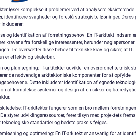
ekter løser komplekse it-problemer ved at analysere eksisterende
, identificere svagheder og foreslå strategiske løsninger. Deres
 inkluderer:
se og identifikation af forretningsbehov: En IT-arkitekt indsamle
er kravene fra forskellige interessenter, herunder nøglepersoner 
ngen. De oversætter disse behov til tekniske krav og sikrer, at IT-
n er effektiv og skalerbar.
n og planlægning: IT-arkitekter udvikler en overordnet teknisk st
serer de nødvendige arkitektoniske komponenter for at opfylde
ngsbehovene. Dette inkluderer identifikation af egnede teknologie
tion af komplekse systemer og design af en sikker og bæredygti
uktur.
sk ledelse: IT-arkitekter fungerer som en bro mellem forretningen
De styrer udviklingsressourcer, fører tilsyn med projektets frems
at teknologiske standarder og bedste praksis følges.
emløsning og optimering: En IT-arkitekt er ansvarlig for at identi