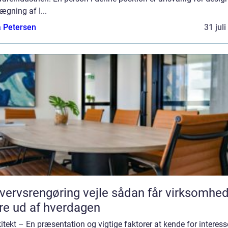
ægning af I...
a Petersen
31 jul
vsrengøring vejle sådan får virksomheder
e ud af hverdagen
kitekt – En præsentation og vigtige faktorer at kende for interes