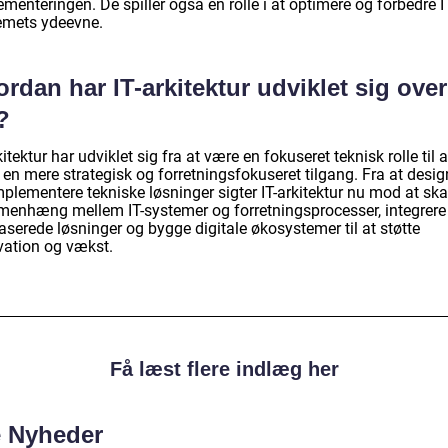
menteringen. De spiller også en rolle i at optimere og forbedre I
emets ydeevne.
rdan har IT-arkitektur udviklet sig over
?
kitektur har udviklet sig fra at være en fokuseret teknisk rolle til a
en mere strategisk og forretningsfokuseret tilgang. Fra at desig
mplementere tekniske løsninger sigter IT-arkitektur nu mod at sk
enhæng mellem IT-systemer og forretningsprocesser, integrere
serede løsninger og bygge digitale økosystemer til at støtte
vation og vækst.
Få læst flere indlæg her
e Nyheder