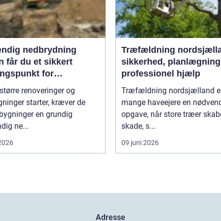
endig nedbrydning
Træfældning nordsjæll
 får du et sikkert
sikkerhed, planlægning
ngspunkt for
professionel hjælp
gning
større renoveringer og
Træfældning nordsjælland er
inger starter, kræver de
mange haveejere en nødven
 bygninger en grundig
opgave, når store træer skab
dig ne...
skade, s...
 2026
09 juni 2026
Adresse