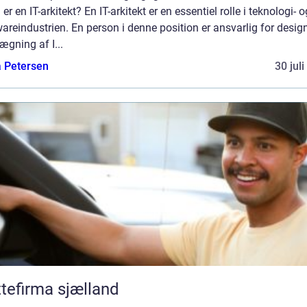
er en IT-arkitekt? En IT-arkitekt er en essentiel rolle i teknologi- o
areindustrien. En person i denne position er ansvarlig for desig
ægning af I...
a Petersen
30 jul
ttefirma sjælland