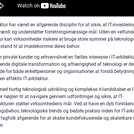
ektur har været en afgørende disciplin for at sikre, at IT-investerin
værdi og understøtter forretningsmæssige mål. Uden en velfunder
ur kan virksomheder risikere at bruge store summer på teknologie
 i stand til at imødekomme deres behov.
r private kunder og erhvervslivet en fælles interesse i IT-arkitekt
gende digitale transformation og afhængighed af teknologi er de
de for både enkeltpersoner og organisationer at forstå betydnin
en effektiv IT-arkitektur.
 med hurtig teknologisk udvikling og komplekse it-landskaber er I
er nøglen til at navigere gennem udfordringer og sikre, at IT-
rukturen støtter virksomhedens mål. Ved at have en dyb forståels
ngsbehov, teknologiske trends og bedste praksis inden for IT-arki
e fagfolk afgørende for at skabe kundefokuserede og skalerbare i
r.