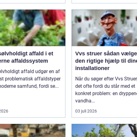
ølvholdigt affald i et
Vvs struer sådan vælger du
rne affaldssystem
den rigtige hjælp til din
installationer
lvholdigt affald udgør en af
t problematisk affaldstyper
Når du søger efter Vvs Struer,
moderne samfund, fordi se...
det ofte fordi du står med et
konkret problem: en dryppe
vandha...
 2026
03 juli 2026