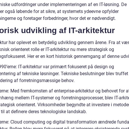
kniske udfordringer under implementeringen af en IT-løsning. De
er også løbende for at sikre, at systemets ydeevne opfylder
ingerne og foretager forbedringer, hvor det er nødvendigt.
orisk udvikling af IT-arkitektur
ektur har oplevet en betydelig udvikling gennem årene. Fra at væ
nisk orienteret rolle er IT-arkitektur nu mere strategisk og
ingsfokuseret. Her er en kort historisk gennemgang af denne udvi
90’erne: IT-arkitektur var primært fokuseret på design og
ntering af tekniske løsninger. Tekniske beslutninger blev truffe
rdering af forretningsmæssige behov.
erne: Med fremkomsten af enterprise-arkitektur og behovet for a
æng mellem IT-systemer og forretningsprocesser, blev IT-arkit
rategisk orienteret. Virksomheder begyndte at investere i metode
til at definere deres teknologiske landskab.
erne: Cloud computing og digital transformation ændrede fund
ektur. Rollen blev mere fokuseret på at integrere eksisterende sy