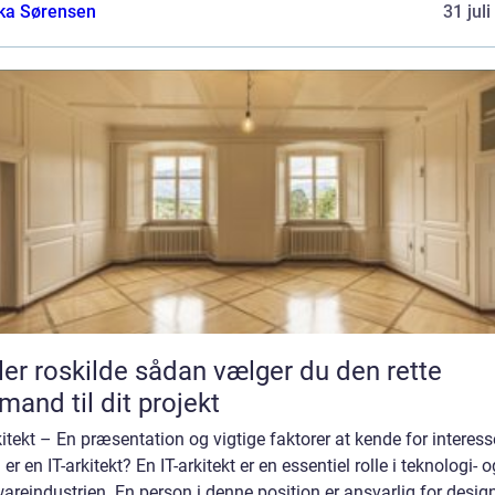
ka Sørensen
31 jul
kilde sådan vælger du den rette
mand til dit projekt
kitekt – En præsentation og vigtige faktorer at kende for interes
er en IT-arkitekt? En IT-arkitekt er en essentiel rolle i teknologi- o
areindustrien. En person i denne position er ansvarlig for desig