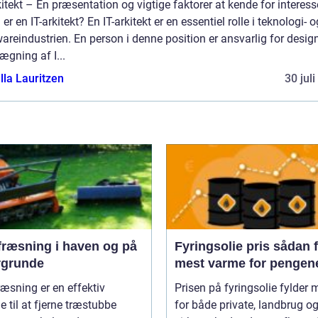
kitekt – En præsentation og vigtige faktorer at kende for interes
er en IT-arkitekt? En IT-arkitekt er en essentiel rolle i teknologi- o
areindustrien. En person i denne position er ansvarlig for desig
ægning af I...
lla Lauritzen
30 jul
fræsning i haven og på
Fyringsolie pris sådan får du
rgrunde
mest varme for pengen
æsning er en effektiv
Prisen på fyringsolie fylder 
 til at fjerne træstubbe
for både private, landbrug o