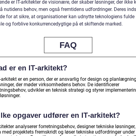
 ende er IT-arkitekter de visionære, der skaber løsninger, der ikke 
på nutidens behov, men også fremtidens udfordringer. Deres inds
e for at sikre, at organisationer kan udnytte teknologiens fulde
ale og forblive konkurrencedygtige på et skiftende marked.
FAQ
d er en IT-arkitekt?
-arkitekt er en person, der er ansvarlig for design og planlægnin
øsninger, der møder virksomhedens behov. De identificerer
tningsbehov, udvikler en teknisk strategi og styrer implementeri
-løsninger.
lke opgaver udfører en IT-arkitekt?
kitekter analyserer forretningsbehov, designer tekniske løsninger,
n med projektets fremskridt og løser tekniske udfordringer under