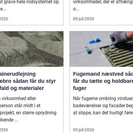
t grave hele rodsystemet op.
virksomheder, der er afhæng
...
o...
 2026
09 juli 2026
ainerudlejning
Fugemand næstved sådan
an får du styr
får du tætte og holdbar
fald og materialer
fuger
 virksomhed eller
Når fugerne omkring vinduer,
person står midt i et
badeværelser og facader be
rojekt, en større oprydning
at slippe, kan det hurtigt føre 
øbende ...
 2026
03 juli 2026