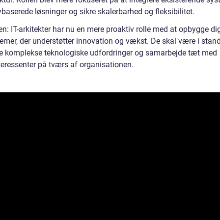
aserede løsninger og sikre skalerbarhed og fleksibilitet.
n: IT-arkitekter har nu en mere proaktiv rolle med at opbygge dig
mer, der understøtter innovation og vækst. De skal være i stand 
e komplekse teknologiske udfordringer og samarbejde tæt med
teressenter på tværs af organisationen.