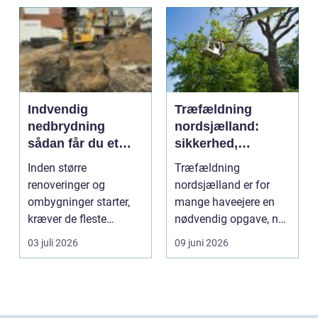
Indvendig
Træfældning
nedbrydning
nordsjælland:
sådan får du et
sikkerhed,
sikkert
planlægning og
Inden større
Træfældning
udgangspunkt for
professionel hjælp
renoveringer og
nordsjælland er for
ombygning
ombygninger starter,
mange haveejere en
kræver de fleste
nødvendig opgave, når
bygninger en grundig
store træer skaber
03 juli 2026
09 juni 2026
indvendig ne...
skade, s...