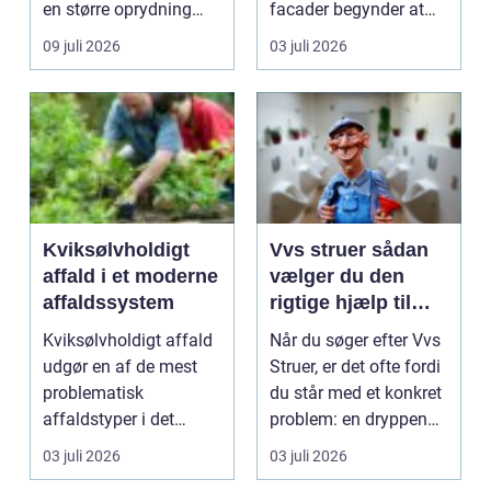
en større oprydning
facader begynder at
eller løbende ...
slippe, kan det hurtigt
09 juli 2026
03 juli 2026
føre ...
Kviksølvholdigt
Vvs struer sådan
affald i et moderne
vælger du den
affaldssystem
rigtige hjælp til
dine installationer
Kviksølvholdigt affald
Når du søger efter Vvs
udgør en af de mest
Struer, er det ofte fordi
problematisk
du står med et konkret
affaldstyper i det
problem: en dryppende
moderne samfund,
vandha...
03 juli 2026
03 juli 2026
fordi se...