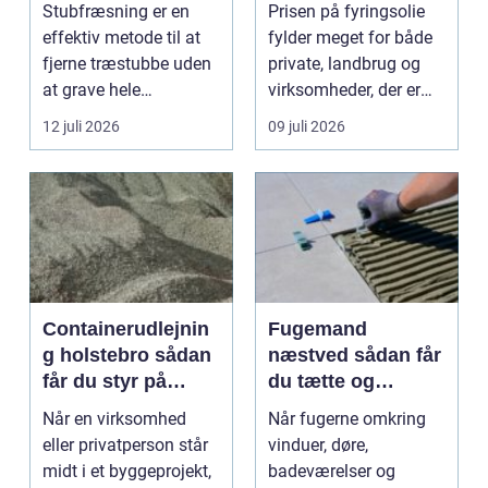
Stubfræsning er en
Prisen på fyringsolie
effektiv metode til at
fylder meget for både
fjerne træstubbe uden
private, landbrug og
at grave hele
virksomheder, der er
rodsystemet op.
afhængige af o...
12 juli 2026
09 juli 2026
Metode...
Containerudlejnin
Fugemand
g holstebro sådan
næstved sådan får
får du styr på
du tætte og
affald og
holdbare fuger
Når en virksomhed
Når fugerne omkring
materialer
eller privatperson står
vinduer, døre,
midt i et byggeprojekt,
badeværelser og