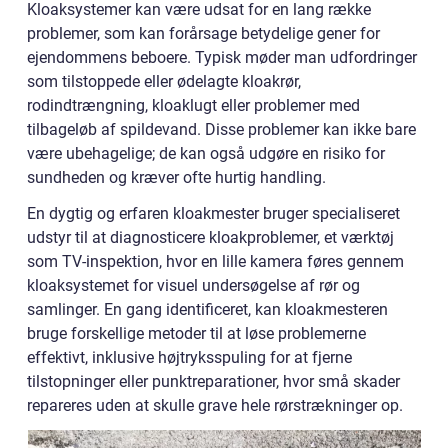
Kloaksystemer kan være udsat for en lang række
problemer, som kan forårsage betydelige gener for
ejendommens beboere. Typisk møder man udfordringer
som tilstoppede eller ødelagte kloakrør,
rodindtrængning, kloaklugt eller problemer med
tilbageløb af spildevand. Disse problemer kan ikke bare
være ubehagelige; de kan også udgøre en risiko for
sundheden og kræver ofte hurtig handling.
En dygtig og erfaren kloakmester bruger specialiseret
udstyr til at diagnosticere kloakproblemer, et værktøj
som TV-inspektion, hvor en lille kamera føres gennem
kloaksystemet for visuel undersøgelse af rør og
samlinger. En gang identificeret, kan kloakmesteren
bruge forskellige metoder til at løse problemerne
effektivt, inklusive højtryksspuling for at fjerne
tilstopninger eller punktreparationer, hvor små skader
repareres uden at skulle grave hele rørstrækninger op.