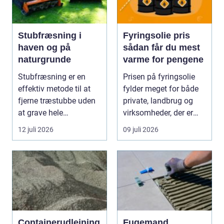
Stubfræsning i
Fyringsolie pris
haven og på
sådan får du mest
naturgrunde
varme for pengene
Stubfræsning er en
Prisen på fyringsolie
effektiv metode til at
fylder meget for både
fjerne træstubbe uden
private, landbrug og
at grave hele
virksomheder, der er
rodsystemet op.
afhængige af o...
12 juli 2026
09 juli 2026
Metode...
Containerudlejning
Fugemand