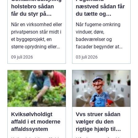
holstebro sådan
næstved sådan får
får du styr på
du tætte og
affald og materialer
holdbare fuger
Når en virksomhed eller
Når fugerne omkring
privatperson står midt i
vinduer, døre,
et byggeprojekt, en
badeværelser og
større oprydning eller
facader begynder at
løbende ...
slippe, kan det hurtigt
09 juli 2026
03 juli 2026
føre ...
Kviksølvholdigt
Vvs struer sådan
affald i et moderne
vælger du den
affaldssystem
rigtige hjælp til
dine installationer