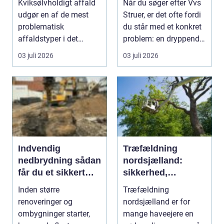
Kviksølvholdigt affald
Når du søger efter Vvs
udgør en af de mest
Struer, er det ofte fordi
problematisk
du står med et konkret
affaldstyper i det
problem: en dryppende
moderne samfund,
vandha...
03 juli 2026
03 juli 2026
fordi se...
Indvendig
Træfældning
nedbrydning sådan
nordsjælland:
får du et sikkert
sikkerhed,
udgangspunkt for
planlægning og
Inden større
Træfældning
ombygning
professionel hjælp
renoveringer og
nordsjælland er for
ombygninger starter,
mange haveejere en