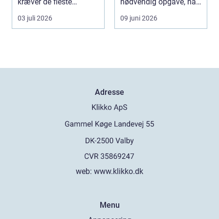
kræver de fleste
nødvendig opgave, når
bygninger en grundig
store træer skaber
03 juli 2026
09 juni 2026
indvendig ne...
skade, s...
Adresse
web:
www.klikko.dk
Menu