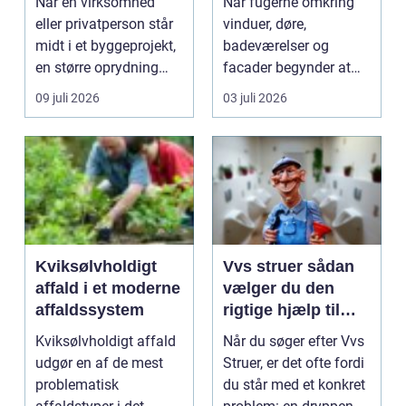
Når en virksomhed
Når fugerne omkring
materialer
eller privatperson står
vinduer, døre,
midt i et byggeprojekt,
badeværelser og
en større oprydning
facader begynder at
eller løbende ...
slippe, kan det hurtigt
09 juli 2026
03 juli 2026
føre ...
Kviksølvholdigt
Vvs struer sådan
affald i et moderne
vælger du den
affaldssystem
rigtige hjælp til
dine installationer
Kviksølvholdigt affald
Når du søger efter Vvs
udgør en af de mest
Struer, er det ofte fordi
problematisk
du står med et konkret