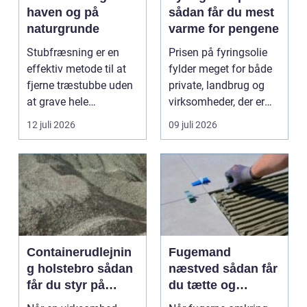
haven og på
sådan får du mest
naturgrunde
varme for pengene
Stubfræsning er en
Prisen på fyringsolie
effektiv metode til at
fylder meget for både
fjerne træstubbe uden
private, landbrug og
at grave hele
virksomheder, der er
rodsystemet op.
afhængige af o...
12 juli 2026
09 juli 2026
Metode...
Containerudlejnin
Fugemand
g holstebro sådan
næstved sådan får
får du styr på
du tætte og
affald og
holdbare fuger