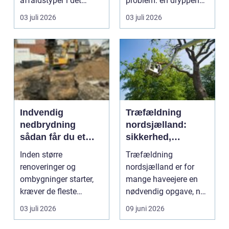
affaldstyper i det
problem: en dryppende
moderne samfund,
vandha...
03 juli 2026
03 juli 2026
fordi se...
Indvendig
Træfældning
nedbrydning
nordsjælland:
sådan får du et
sikkerhed,
sikkert
planlægning og
Inden større
Træfældning
udgangspunkt for
professionel hjælp
renoveringer og
nordsjælland er for
ombygning
ombygninger starter,
mange haveejere en
kræver de fleste
nødvendig opgave, når
bygninger en grundig
store træer skaber
03 juli 2026
09 juni 2026
indvendig ne...
skade, s...