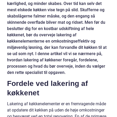
kærlighed, og minder skabes. Over tid kan selv det
mest elskede køkken vise tegn på slid. Skufferne og
skabslågerne falmer måske, og den engang så
skinnende overflade bliver mat og ridset. Men før du
beslutter dig for en kostbar udskiftning af hele
køkkenet, bør du overveje lakering af
køkkenelementerne en omkostningseffektiv og
miljøvenlig løsning, der kan forvandle dit køkken til at
se ud som nyt. I denne artikel vil vi se nærmere på,
hvordan lakering af køkkener foregår, fordelene,
processen og hvad du bør overveje, inden du vælger
den rette specialist til opgaven.
Fordele ved lakering af
køkkenet
Lakering af køkkenelementer er en fremragende måde
at opdatere dit køkken på uden de høje omkostninger
og besværet ved en total renovering. En af de primære