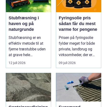
Stubfræsning i
Fyringsolie pris
haven og på
sådan får du mest
naturgrunde
varme for pengene
Stubfræsning er en
Prisen på fyringsolie
effektiv metode til at
fylder meget for både
fjerne træstubbe uden
private, landbrug og
at grave hele
virksomheder, der er
rodsystemet op.
afhængige af o...
12 juli 2026
09 juli 2026
Metode...