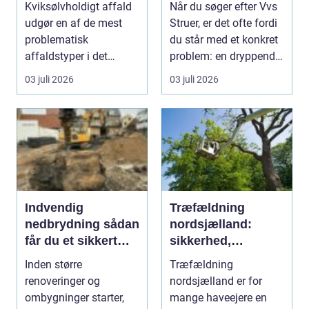
Kviksølvholdigt affald
Når du søger efter Vvs
udgør en af de mest
Struer, er det ofte fordi
problematisk
du står med et konkret
affaldstyper i det
problem: en dryppende
moderne samfund,
vandha...
03 juli 2026
03 juli 2026
fordi se...
Indvendig
Træfældning
nedbrydning sådan
nordsjælland:
får du et sikkert
sikkerhed,
udgangspunkt for
planlægning og
Inden større
Træfældning
ombygning
professionel hjælp
renoveringer og
nordsjælland er for
ombygninger starter,
mange haveejere en