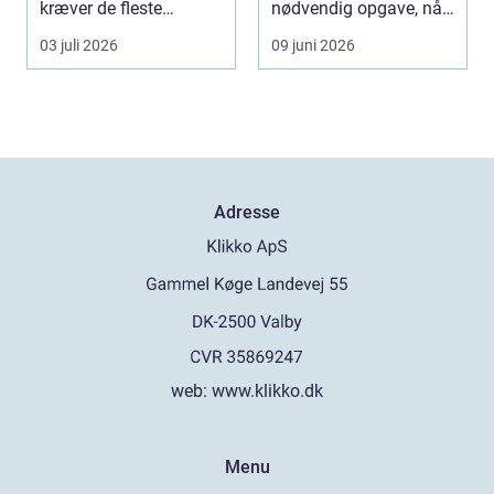
kræver de fleste
nødvendig opgave, når
bygninger en grundig
store træer skaber
03 juli 2026
09 juni 2026
indvendig ne...
skade, s...
Adresse
web:
www.klikko.dk
Menu