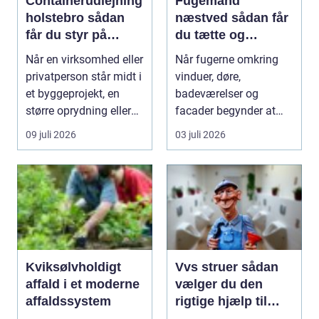
Containerudlejning
Fugemand
holstebro sådan
næstved sådan får
får du styr på
du tætte og
affald og materialer
holdbare fuger
Når en virksomhed eller
Når fugerne omkring
privatperson står midt i
vinduer, døre,
et byggeprojekt, en
badeværelser og
større oprydning eller
facader begynder at
løbende ...
slippe, kan det hurtigt
09 juli 2026
03 juli 2026
føre ...
Kviksølvholdigt
Vvs struer sådan
affald i et moderne
vælger du den
affaldssystem
rigtige hjælp til
dine installationer