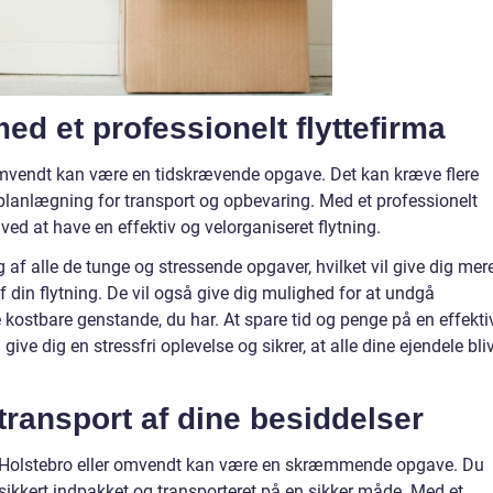
ed et professionelt flyttefirma
er omvendt kan være en tidskrævende opgave. Det kan kræve flere
 planlægning for transport og opbevaring. Med et professionelt
ved at have en effektiv og velorganiseret flytning.
ig af alle de tunge og stressende opgaver, hvilket vil give dig mer
af din flytning. De vil også give dig mulighed for at undgå
 kostbare genstande, du har. At spare tid og penge på en effekti
give dig en stressfri oplevelse og sikrer, at alle dine ejendele bli
 transport af dine besiddelser
 til Holstebro eller omvendt kan være en skræmmende opgave. Du
er sikkert indpakket og transporteret på en sikker måde. Med et