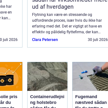
og
ud af hverdagen
kke har
 have en
Flytning kan være en stressende og
er kan
udfordrende proces, især hvis du ikke har
il
erfaring med det. Det er vigtigt at have en
ikel vil vi
effektiv og pålidelig flyttefirma, der kan
hjælpe med din flytning fra Skive til
0 juli 2026
Clara Petersen
30 juli 2026
Holstebro eller omvendt. I denne artikel vil vi
...
olie pris
Containerudlejni
Fugemand
får du
ng holstebro
næstved sådan