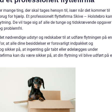
er mange ting, der skal tages hensyn til, især når det kommer til
brug for hjælp. Et professionelt flyttefirma Skive – Holstebro ka
lytning. De vil tage sig af alle de tunge og tidskrævende opgaver
 og problemfri.
 det nødvendige udstyr og redskaber til at udføre flytningen på en
or, at alle dine besiddelser er forsvarligt indpakket og
 og sikker på, at ingenting går tabt eller ødelægges under
tefirma kan du være sikker på, at din flytning vil blive udført på 