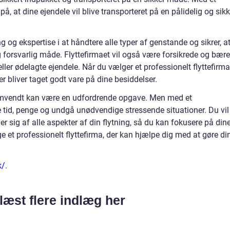
på, at dine ejendele vil blive transporteret på en pålidelig og sikk
ng og ekspertise i at håndtere alle typer af genstande og sikrer, a
og forsvarlig måde. Flyttefirmaet vil også være forsikrede og bære
ler ødelagte ejendele. Når du vælger et professionelt flyttefirma
er bliver taget godt vare på dine besiddelser.
ler omvendt kan være en udfordrende opgave. Men med et
e tid, penge og undgå unødvendige stressende situationer. Du vil
ger sig af alle aspekter af din flytning, så du kan fokusere på din
lge et professionelt flyttefirma, der kan hjælpe dig med at gøre di
k/
.
læst flere indlæg her