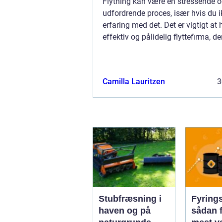
Flytning kan være en stressende 
udfordrende proces, især hvis du i
erfaring med det. Det er vigtigt at
effektiv og pålidelig flyttefirma, d
hjælpe med din flytning fra Skive t
Holstebro eller omvendt. I denne art
...
Camilla Lauritzen
3
Stubfræsning i
Fyrings
haven og på
sådan 