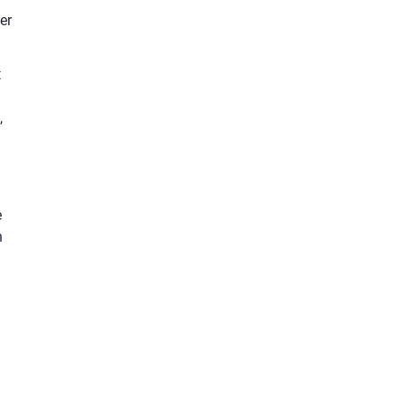
er
t
,
e
n