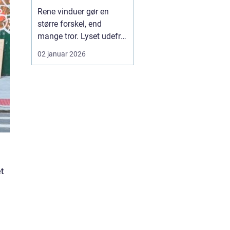
rundt
Rene vinduer gør en
større forskel, end
mange tror. Lyset udefra
får lov at fylde rummene,
02 januar 2026
og både bolig og
virksomhed fremstår
mere indbydende. I en by
som Herning, hvor vejr
og vind kan skifte
hurtigt, kan snavs,
regnstriber og støv
hurtigt sætte s...
t