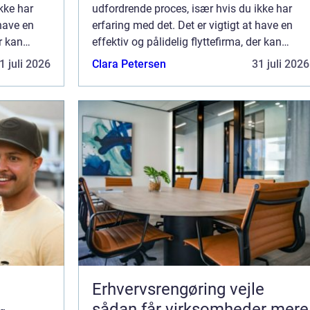
kke har
udfordrende proces, især hvis du ikke har
 have en
erfaring med det. Det er vigtigt at have en
er kan
effektiv og pålidelig flyttefirma, der kan
il
hjælpe med din flytning fra Skive til
1 juli 2026
Clara Petersen
31 juli 2026
ikel vil vi
Holstebro eller omvendt. I denne artikel vil vi
...
Erhvervsrengøring vejle
sådan får virksomheder mere