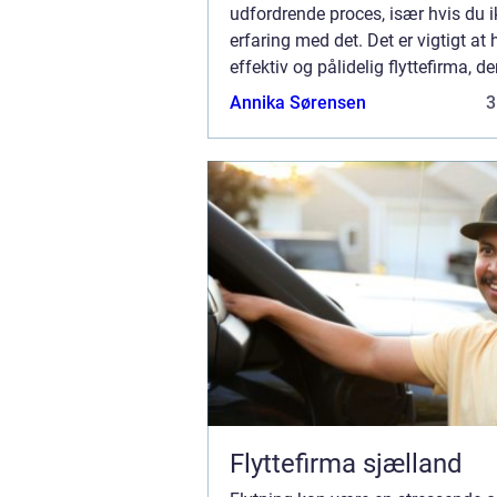
udfordrende proces, især hvis du i
erfaring med det. Det er vigtigt at
effektiv og pålidelig flyttefirma, d
hjælpe med din flytning fra Skive t
Annika Sørensen
3
Holstebro eller omvendt. I denne art
...
Flyttefirma sjælland