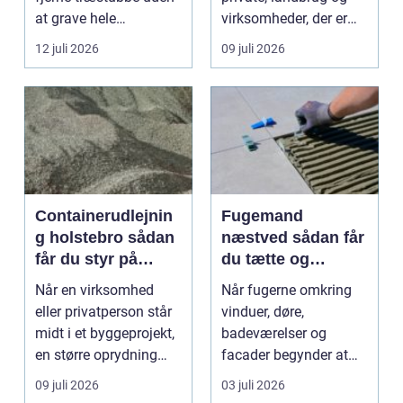
at grave hele
virksomheder, der er
rodsystemet op.
afhængige af o...
12 juli 2026
09 juli 2026
Metode...
Containerudlejnin
Fugemand
g holstebro sådan
næstved sådan får
får du styr på
du tætte og
affald og
holdbare fuger
Når en virksomhed
Når fugerne omkring
materialer
eller privatperson står
vinduer, døre,
midt i et byggeprojekt,
badeværelser og
en større oprydning
facader begynder at
eller løbende ...
slippe, kan det hurtigt
09 juli 2026
03 juli 2026
føre ...