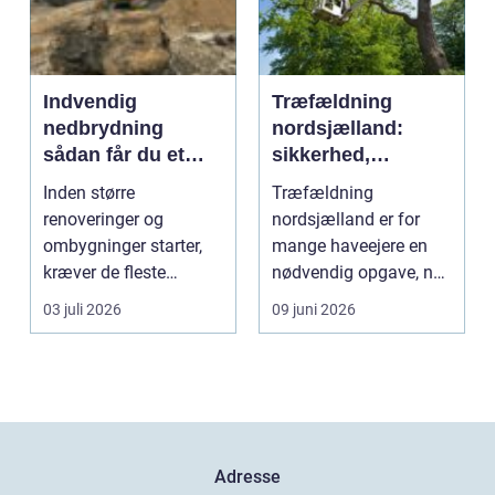
Indvendig
Træfældning
nedbrydning
nordsjælland:
sådan får du et
sikkerhed,
sikkert
planlægning og
Inden større
Træfældning
udgangspunkt for
professionel hjælp
renoveringer og
nordsjælland er for
ombygning
ombygninger starter,
mange haveejere en
kræver de fleste
nødvendig opgave, når
bygninger en grundig
store træer skaber
03 juli 2026
09 juni 2026
indvendig ne...
skade, s...
Adresse