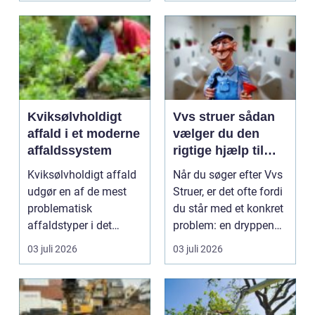
Kviksølvholdigt
Vvs struer sådan
affald i et moderne
vælger du den
affaldssystem
rigtige hjælp til
dine installationer
Kviksølvholdigt affald
Når du søger efter Vvs
udgør en af de mest
Struer, er det ofte fordi
problematisk
du står med et konkret
affaldstyper i det
problem: en dryppende
moderne samfund,
vandha...
03 juli 2026
03 juli 2026
fordi se...