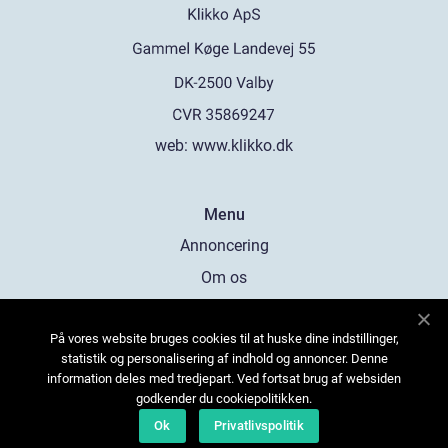
web:
www.klikko.dk
Menu
Annoncering
Om os
Cookies
På vores website bruges cookies til at huske dine indstillinger,
Kontakt os
statistik og personalisering af indhold og annoncer. Denne
Sitemap
information deles med tredjepart. Ved fortsat brug af websiden
godkender du cookiepolitikken.
Ok
Privatlivspolitik