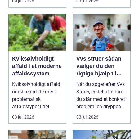
09 juli 2026
03 juli 2026
føre ...
Kviksølvholdigt
Vvs struer sådan
affald i et moderne
vælger du den
affaldssystem
rigtige hjælp til
dine installationer
Kviksølvholdigt affald
Når du søger efter Vvs
udgør en af de mest
Struer, er det ofte fordi
problematisk
du står med et konkret
affaldstyper i det
problem: en dryppende
moderne samfund,
vandha...
03 juli 2026
03 juli 2026
fordi se...