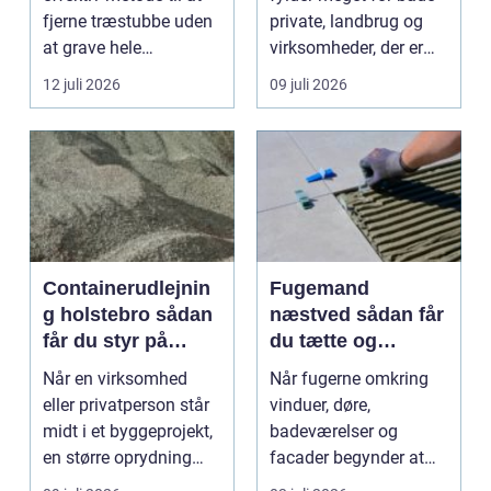
fjerne træstubbe uden
private, landbrug og
at grave hele
virksomheder, der er
rodsystemet op.
afhængige af o...
12 juli 2026
09 juli 2026
Metode...
Containerudlejnin
Fugemand
g holstebro sådan
næstved sådan får
får du styr på
du tætte og
affald og
holdbare fuger
Når en virksomhed
Når fugerne omkring
materialer
eller privatperson står
vinduer, døre,
midt i et byggeprojekt,
badeværelser og
en større oprydning
facader begynder at
eller løbende ...
slippe, kan det hurtigt