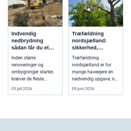
Indvendig
Træfældning
nedbrydning
nordsjælland:
sådan får du et
sikkerhed,
sikkert
planlægning og
Inden større
Træfældning
udgangspunkt for
professionel hjælp
renoveringer og
nordsjælland er for
ombygning
ombygninger starter,
mange haveejere en
kræver de fleste
nødvendig opgave, når
bygninger en grundig
store træer skaber
03 juli 2026
09 juni 2026
indvendig ne...
skade, s...