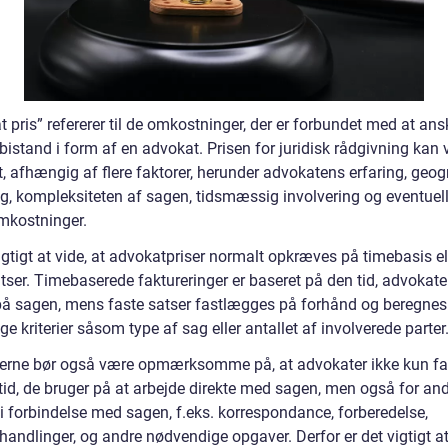
 pris” refererer til de omkostninger, der er forbundet med at ans
 bistand i form af en advokat. Prisen for juridisk rådgivning kan 
, afhængig af flere faktorer, herunder advokatens erfaring, geog
ng, kompleksiteten af sagen, tidsmæssig involvering og eventuel
mkostninger.
igtigt at vide, at advokatpriser normalt opkræves på timebasis e
atser. Timebaserede faktureringer er baseret på den tid, advokat
på sagen, mens faste satser fastlægges på forhånd og beregnes
ige kriterier såsom type af sag eller antallet af involverede parter
erne bør også være opmærksomme på, at advokater ikke kun fa
 tid, de bruger på at arbejde direkte med sagen, men også for an
 i forbindelse med sagen, f.eks. korrespondance, forberedelse,
handlinger, og andre nødvendige opgaver. Derfor er det vigtigt a