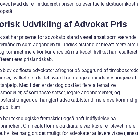
over, hvad der er inkluderet i prisen og eventuelle ekstraomkostn
 opstå.
orisk Udvikling af Advokat Pris
sk set har priserne for advokatbistand været anset som værende r
terhånden som adgangen til juridisk bistand er blevet mere almin
dog kommet mere konkurrence på markedet, hvilket har resulteret 
ferentieret prislandskab.
re blev de fleste advokater afregnet på baggrund af timebasered
inger, hvilket gjorde det svært for mange almindelige borgere at
retshjælp. Med tiden er der dog opstået flere alternative
gsmodeller, såsom faste satser, legale abonnementer, og
lpsforsikringer, der har gjort advokatbistand mere overkommelig 
 publikum.
 har teknologiske fremskridt også haft indflydelse på
branchen. Onlineplatforme og digitale værktøjer er blevet mere
, hvilket har gjort det muligt for advokater at levere visse tjenes