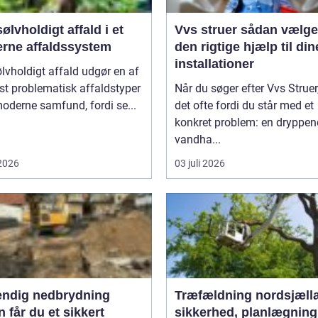
ølvholdigt affald i et
Vvs struer sådan vælger du
rne affaldssystem
den rigtige hjælp til din
installationer
lvholdigt affald udgør en af
t problematisk affaldstyper
Når du søger efter Vvs Struer,
moderne samfund, fordi se...
det ofte fordi du står med et
konkret problem: en dryppe
vandha...
 2026
03 juli 2026
endig nedbrydning
Træfældning nordsjæll
 får du et sikkert
sikkerhed, planlægning