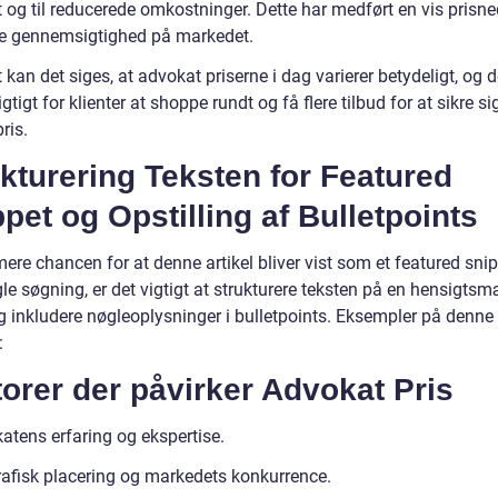
vt og til reducerede omkostninger. Dette har medført en vis pris
re gennemsigtighed på markedet.
 kan det siges, at advokat priserne i dag varierer betydeligt, og d
igtigt for klienter at shoppe rundt og få flere tilbud for at sikre s
ris.
kturering Teksten for Featured
pet og Opstilling af Bulletpoints
ere chancen for at denne artikel bliver vist som et featured sni
le søgning, er det vigtigt at strukturere teksten på en hensigts
 inkludere nøgleoplysninger i bulletpoints. Eksempler på denne 
:
orer der påvirker Advokat Pris
atens erfaring og ekspertise.
afisk placering og markedets konkurrence.