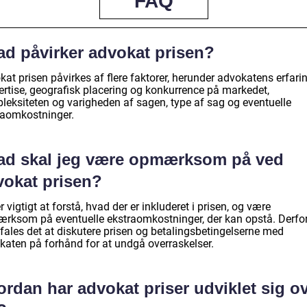
FAQ
ad påvirker advokat prisen?
at prisen påvirkes af flere faktorer, herunder advokatens erfari
ertise, geografisk placering og konkurrence på markedet,
leksiteten og varigheden af sagen, type af sag og eventuelle
raomkostninger.
ad skal jeg være opmærksom på ved
vokat prisen?
r vigtigt at forstå, hvad der er inkluderet i prisen, og være
rksom på eventuelle ekstraomkostninger, der kan opstå. Derfo
fales det at diskutere prisen og betalingsbetingelserne med
katen på forhånd for at undgå overraskelser.
rdan har advokat priser udviklet sig o