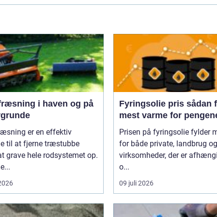
fræsning i haven og på
Fyringsolie pris sådan får du
rgrunde
mest varme for pengen
æsning er en effektiv
Prisen på fyringsolie fylder 
 til at fjerne træstubbe
for både private, landbrug o
t grave hele rodsystemet op.
virksomheder, der er afhæng
...
o...
 2026
09 juli 2026