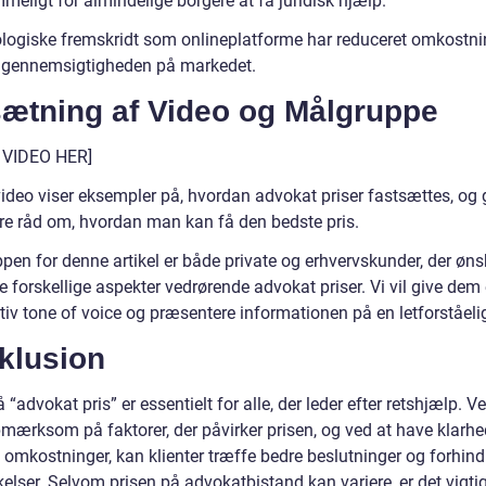
eligt for almindelige borgere at få juridisk hjælp.
logiske fremskridt som onlineplatforme har reduceret omkostn
 gennemsigtigheden på markedet.
sætning af Video og Målgruppe
 VIDEO HER]
ideo viser eksempler på, hvordan advokat priser fastsættes, og 
ere råd om, hvordan man kan få den bedste pris.
pen for denne artikel er både private og erhvervskunder, der øns
e forskellige aspekter vedrørende advokat priser. Vi vil give dem
tiv tone of voice og præsentere informationen på en letforståel
klusion
å “advokat pris” er essentielt for alle, der leder efter retshjælp. V
mærksom på faktorer, der påvirker prisen, og ved at have klarhe
 omkostninger, kan klienter træffe bedre beslutninger og forhind
elser. Selvom prisen på advokatbistand kan variere, er det vigtig