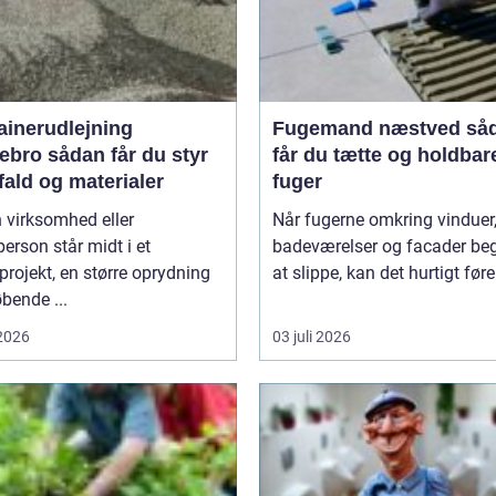
ainerudlejning
Fugemand næstved sådan
an får du styr
får du tætte og holdbar
fald og materialer
fuger
 virksomhed eller
Når fugerne omkring vinduer,
person står midt i et
badeværelser og facader be
rojekt, en større oprydning
at slippe, kan det hurtigt føre 
øbende ...
 2026
03 juli 2026