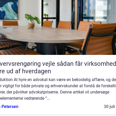
vsrengøring vejle sådan får virksomheder
e ud af hverdagen
duktion At hyre en advokat kan være en bekostelig affære, og de
r vigtigt for både private og erhvervskunder at forstå de forskell
rer, der påvirker advokatpriserne. Denne artikel vil undersøge
elementerne vedrørende “...
a Petersen
30 jul