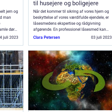
til husejere og boligejere
elt jern og
Når det kommer til sikring af vores hjem og
ad man
beskyttelse af vores værdifulde ejendele, er
e
låsesmedens ekspertise og rådgivning
gamle døre.
afgørende. En professionel låsesmed kan
 jern og
hjælpe dig med at vælge de bedste l...
4 juli 2023
Clara Petersen
03 juli 2023