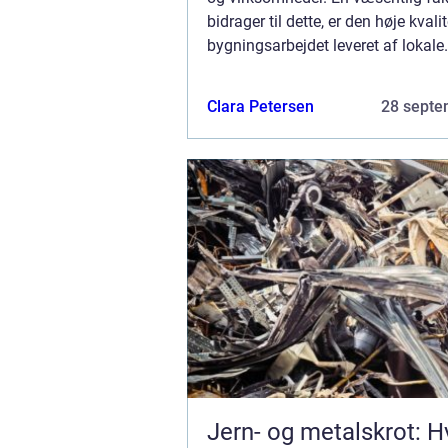
bidrager til dette, er den høje kvalit
bygningsarbejdet leveret af lokale
håndværkere, især de dygtige tømr
Hvidovre. Hvis du er på udkig efte
Clara Petersen
28 septe
profe...
Jern- og metalskrot: 