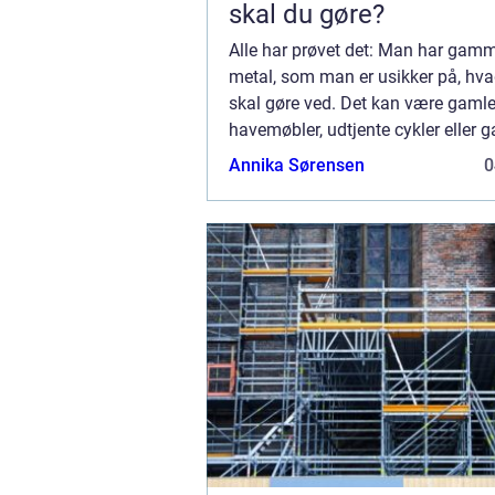
skal du gøre?
Alle har prøvet det: Man har gamm
metal, som man er usikker på, hv
skal gøre ved. Det kan være gaml
havemøbler, udtjente cykler eller 
Det er vigtigt at huske, at gammelt
Annika Sørensen
0
me...