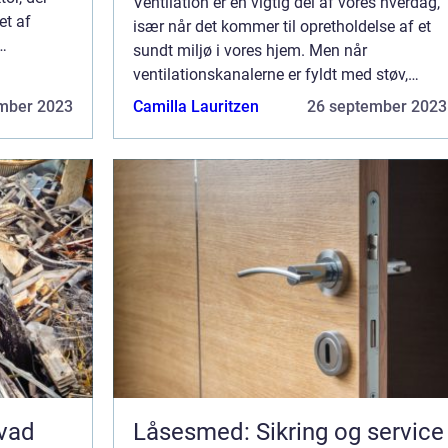
Ventilation er en vigtig del af vores hverdag,
et af
især når det kommer til opretholdelse af et
sundt miljø i vores hjem. Men når
ere i
ventilationskanalerne er fyldt med støv,
r en
skimmel og andre partikler, kan det føre til ...
mber 2023
Camilla Lauritzen
26 september 2023
Hvad
Låsesmed: Sikring og service