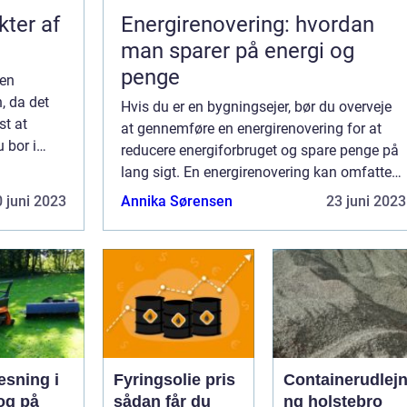
kter af
Energirenovering: hvordan
man sparer på energi og
penge
 en
, da det
Hvis du er en bygningsejer, bør du overveje
st at
at gennemføre en energirenovering for at
 bor i
reducere energiforbruget og spare penge på
 til
lang sigt. En energirenovering kan omfatte
en række foranstaltninger, som øger
 juni 2023
Annika Sørensen
23 juni 2023
energieffe...
æsning i
Fyringsolie pris
Containerudlejn
og på
sådan får du
ng holstebro