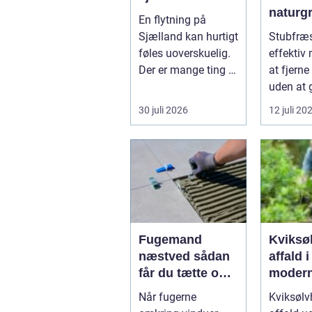
naturg
En flytning på
Sjælland kan hurtigt
Stubfræs
føles uoverskuelig.
effektiv 
Der er mange ting at
at fjern
holde styr på:
uden at 
nedpakni...
rodsyste
30 juli 2026
12 juli 20
Metode..
Fugemand
Kviksø
næstved sådan
affald i
får du tætte og
moder
holdbare fuger
affald
Når fugerne
Kviksølv