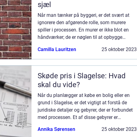
sjæl
Når man tænker på byggeri, er det svært at
ignorere den afgørende rolle, som murere
spiller i processen. En murer er ikke blot en
håndværker; de er nøglen til at opbygge
solide, smukke og holdbare str...
Camilla Lauritzen
25 oktober 2023
Skøde pris i Slagelse: Hvad
skal du vide?
Når du planlægger at købe en bolig eller en
grund i Slagelse, er det vigtigt at forstå de
juridiske detaljer og gebyrer, der er forbundet
med processen. Et af disse gebyrer er
skødeprisen, der ofte er en uventet overra...
Annika Sørensen
25 oktober 2023