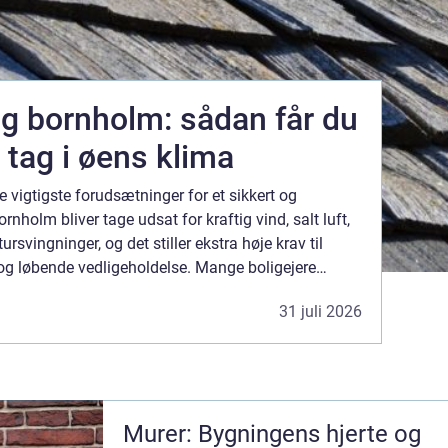
 bornholm: sådan får du
 tag i øens klima
e vigtigste forudsætninger for et sikkert og
nholm bliver tage udsat for kraftig vind, salt luft,
rsvingninger, og det stiller ekstra høje krav til
og løbende vedligeholdelse. Mange boligejere
fordi det både er fleksibelt, økonomisk og ve...
31 juli 2026
Murer: Bygningens hjerte og