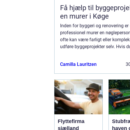
Få hjælp til byggeproje
en murer i Køge
Inden for byggeri og renovering er
professionel murer en nøgleperson
ofte kan være farligt eller komplek
udføre byggeprojekter selv. Hvis du
Køge-området og har brug for hjælp
byggeproj...
Camilla Lauritzen
30
Flyttefirma
Stubfr
sjælland
haven 