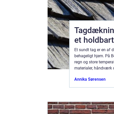
Tagdækning
rdagen
et holdbart
nge tror.
Et sundt tag er en af d
n også om
behageligt hjem. På Bor
i Vejle
regn og store temperatu
tid og
materialer, håndværk 
jdere mø...
vælger derfor tagpap, 
30 juli 2026
Annika Sørensen