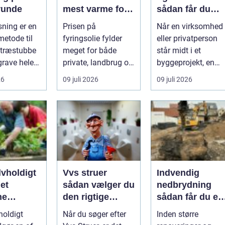
runde
mest varme for
sådan får du
pengene
styr på affald o
ning er en
Prisen på
Når en virksomhed
materialer
metode til
fyringsolie fylder
eller privatperson
e træstubbe
meget for både
står midt i et
grave hele
private, landbrug og
byggeprojekt, en
met op.
virksomheder, der er
større oprydning
26
09 juli 2026
09 juli 2026
.
afhængige af o...
eller løbende ...
lvholdigt
Vvs struer
Indvendig
 et
sådan vælger du
nedbrydning
ne
den rigtige
sådan får du et
ssystem
hjælp til dine
sikkert
holdigt
Når du søger efter
Inden større
installationer
udgangspunkt