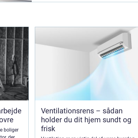
arbejde
Ventilationsrens – sådan
dovre
holder du dit hjem sundt og
frisk
e boliger
or, der